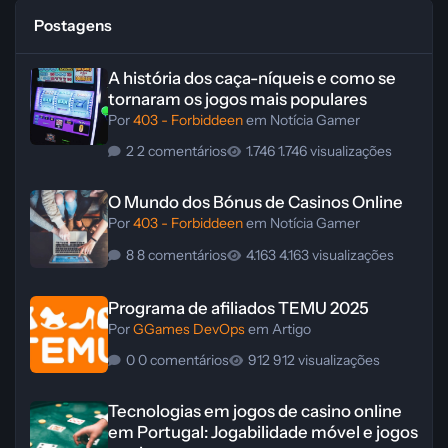
Postagens
A história dos caça-níqueis e como se tornaram os jogos mais popula
A história dos caça-níqueis e como se
tornaram os jogos mais populares
Por
403 - Forbiddeen
em
Notícia Gamer
2 comentários
1.746 visualizações
O Mundo dos Bónus de Casinos Online
O Mundo dos Bónus de Casinos Online
Por
403 - Forbiddeen
em
Notícia Gamer
8 comentários
4.163 visualizações
Programa de afiliados TEMU 2025
Programa de afiliados TEMU 2025
Por
GGames DevOps
em
Artigo
0 comentários
912 visualizações
Tecnologias em jogos de casino online em Portugal: Jogabilidade móve
Tecnologias em jogos de casino online
em Portugal: Jogabilidade móvel e jogos