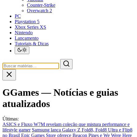
Counter-Strike
Overwatch 2
PC
Playstation 5
Xbox Series XS
Nintendo
Lançamento
Tutoriais & Dicas
GGames — Notícias e guias
atualizados
Últimas:
ASICS e Fluxo W7M revelam coleção que mistura performance e
lifestyle gamer
Samsung lança Galaxy Z Fold8, Fold8 Ultra e Flip8
no Brasil
Epic Games Store oferece Beacon Pines e We Were Here