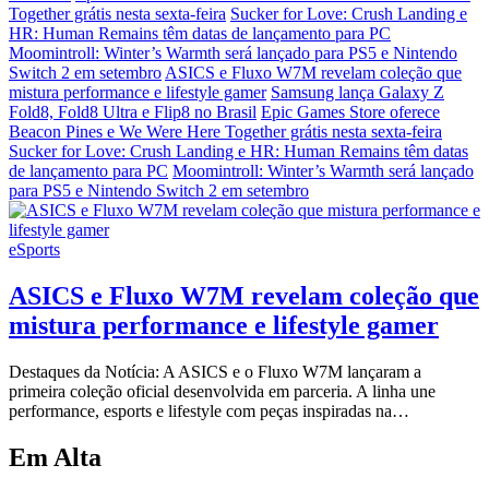
Together grátis nesta sexta-feira
Sucker for Love: Crush Landing e
HR: Human Remains têm datas de lançamento para PC
Moomintroll: Winter’s Warmth será lançado para PS5 e Nintendo
Switch 2 em setembro
ASICS e Fluxo W7M revelam coleção que
mistura performance e lifestyle gamer
Samsung lança Galaxy Z
Fold8, Fold8 Ultra e Flip8 no Brasil
Epic Games Store oferece
Beacon Pines e We Were Here Together grátis nesta sexta-feira
Sucker for Love: Crush Landing e HR: Human Remains têm datas
de lançamento para PC
Moomintroll: Winter’s Warmth será lançado
para PS5 e Nintendo Switch 2 em setembro
eSports
ASICS e Fluxo W7M revelam coleção que
mistura performance e lifestyle gamer
Destaques da Notícia: A ASICS e o Fluxo W7M lançaram a
primeira coleção oficial desenvolvida em parceria. A linha une
performance, esports e lifestyle com peças inspiradas na…
Em Alta