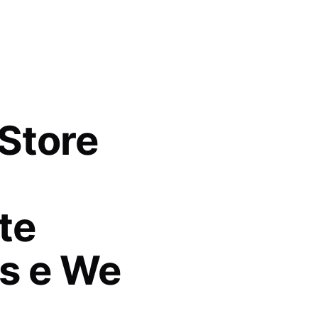
Store
te
s e We