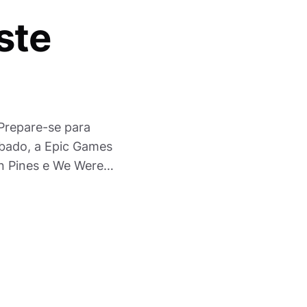
ste
Prepare-se para
ábado, a Epic Games
on Pines e We Were…