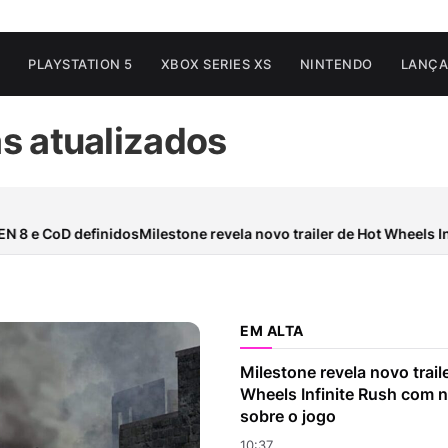
PLAYSTATION 5
XBOX SERIES XS
NINTENDO
LANÇ
s atualizados
8 e CoD definidos
Milestone revela novo trailer de Hot Wheels Inf
EM ALTA
Milestone revela novo trail
Wheels Infinite Rush com 
sobre o jogo
10:37