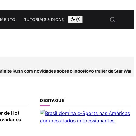
AMENTO
TUTORIAIS & DICAS
inite Rush com novidades sobre o jogo
Novo trailer de Star Wars: 
DESTAQUE
er de Hot
novidades