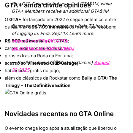
Play GTA Online to get your first GTA$1M, while
GTA+ ainda divide opiniões
GTA+ Members receive an additional GTA$1M.
O
GTA+
foi lançado em 2022 e segue polêmico entre
Bonuses will hit your account within 72 hours
os fãs. Por
US$ 7,99 mensais
, os membros recebem:
of logging in. Ends Sept 17. Learn more:
https://t.co/CSgQVGAYCe
R$ 500 mil mensais
em GTA$;
pic.twitter.com/ZRPxFCMIqJ
carros e descontos exclusivos;
giros extras na Roda da Fortuna;
— Rockstar Games (@RockstarGames)
August
acesso ao
Vinewood Club Garage
;
21, 2025
habilidades grátis no jogo;
além de clássicos da Rockstar como
Bully
e
GTA: The
Trilogy – The Definitive Edition
.
Novidades recentes no GTA Online
O evento chega logo após a atualização que liberou o