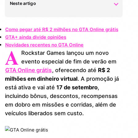
Neste artigo
Como pegar até R$ 2 milhões no GTA Online
1.
Como pegar até R$ 2 milhões no GTA Online grátis
grátis
GTA+ ainda divide opiniões
GTA+ ainda divide opiniões
Novidades recentes no GTA Online
2.
A
Rockstar Games lançou um novo
Novidades recentes no GTA Online
3.
evento especial de fim de verão em
GTA Online grátis
, oferecendo até
R$ 2
milhões em dinheiro virtual
. A promoção já
está ativa e vai até
17 de setembro
,
incluindo bônus, descontos, recompensas
em dobro em missões e corridas, além de
veículos liberados sem custo.