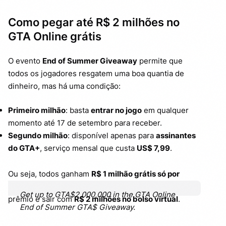
Como pegar até R$ 2 milhões no
GTA Online grátis
O evento
End of Summer Giveaway
permite que
todos os jogadores resgatem uma boa quantia de
dinheiro, mas há uma condição:
Primeiro milhão
: basta
entrar no jogo
em qualquer
momento até 17 de setembro para receber.
Segundo milhão
: disponível apenas para
assinantes
do GTA+
, serviço mensal que custa
US$ 7,99
.
Ou seja, todos ganham
R$ 1 milhão grátis só por
logar
, mas quem é membro do
GTA+
pode dobrar o
Get up to GTA$2,000,000 in the GTA Online
prêmio e sair com
R$ 2 milhões no bolso virtual
.
End of Summer GTA$ Giveaway.