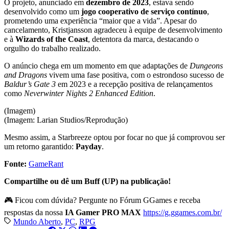
O projeto, anunciado em
dezembro de 2023
, estava sendo
desenvolvido como um
jogo cooperativo de serviço contínuo
,
prometendo uma experiência “maior que a vida”. Apesar do
cancelamento, Kristjansson agradeceu à equipe de desenvolvimento
e à
Wizards of the Coast
, detentora da marca, destacando o
orgulho do trabalho realizado.
O anúncio chega em um momento em que adaptações de
Dungeons
and Dragons
vivem uma fase positiva, com o estrondoso sucesso de
Baldur’s Gate 3
em 2023 e a recepção positiva de relançamentos
como
Neverwinter Nights 2 Enhanced Edition
.
(Imagem)
(Imagem: Larian Studios/Reprodução)
Mesmo assim, a Starbreeze optou por focar no que já comprovou ser
um retorno garantido:
Payday
.
Fonte:
GameRant
Compartilhe ou dê um Buff (UP) na publicação!
🎮 Ficou com dúvida? Pergunte no Fórum GGames e receba
respostas da nossa
IA Gamer PRO MAX
https://g.ggames.com.br/
Mundo Aberto
,
PC
,
RPG