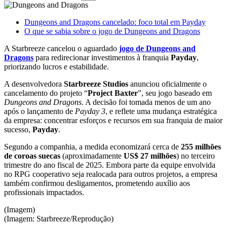
Dungeons and Dragons cancelado: foco total em Payday
O que se sabia sobre o jogo de Dungeons and Dragons
A Starbreeze cancelou o aguardado
jogo de Dungeons and
Dragons
para redirecionar investimentos à franquia
Payday
,
priorizando lucros e estabilidade.
A desenvolvedora
Starbreeze Studios
anunciou oficialmente o
cancelamento do projeto “
Project Baxter
”, seu jogo baseado em
Dungeons and Dragons
. A decisão foi tomada menos de um ano
após o lançamento de
Payday 3
, e reflete uma mudança estratégica
da empresa: concentrar esforços e recursos em sua franquia de maior
sucesso,
Payday
.
Segundo a companhia, a medida economizará cerca de
255 milhões
de coroas suecas
(aproximadamente
US$ 27 milhões
) no terceiro
trimestre do ano fiscal de 2025. Embora parte da equipe envolvida
no RPG cooperativo seja realocada para outros projetos, a empresa
também confirmou desligamentos, prometendo auxílio aos
profissionais impactados.
(Imagem)
(Imagem: Starbreeze/Reprodução)