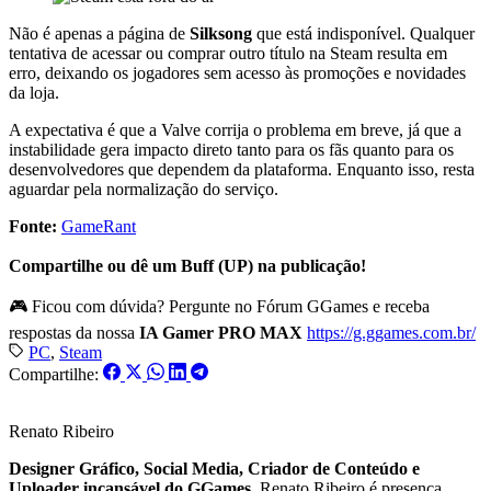
Não é apenas a página de
Silksong
que está indisponível. Qualquer
tentativa de acessar ou comprar outro título na Steam resulta em
erro, deixando os jogadores sem acesso às promoções e novidades
da loja.
A expectativa é que a Valve corrija o problema em breve, já que a
instabilidade gera impacto direto tanto para os fãs quanto para os
desenvolvedores que dependem da plataforma. Enquanto isso, resta
aguardar pela normalização do serviço.
Fonte:
GameRant
Compartilhe ou dê um Buff (UP) na publicação!
🎮 Ficou com dúvida? Pergunte no Fórum GGames e receba
respostas da nossa
IA Gamer PRO MAX
https://g.ggames.com.br/
PC
,
Steam
Compartilhe:
Renato Ribeiro
Designer Gráfico, Social Media, Criador de Conteúdo e
Uploader incansável do GGames.
Renato Ribeiro é presença