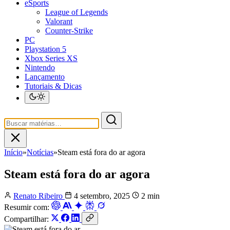
eSports
League of Legends
Valorant
Counter-Strike
PC
Playstation 5
Xbox Series XS
Nintendo
Lançamento
Tutoriais & Dicas
Início
»
Notícias
»
Steam está fora do ar agora
Steam está fora do ar agora
Renato Ribeiro
4 setembro, 2025
2 min
Resumir com:
Compartilhar: