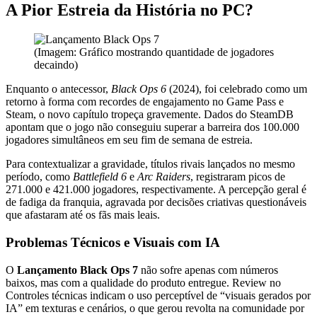
A Pior Estreia da História no PC?
(Imagem: Gráfico mostrando quantidade de jogadores
decaindo)
Enquanto o antecessor,
Black Ops 6
(2024), foi celebrado como um
retorno à forma com recordes de engajamento no Game Pass e
Steam, o novo capítulo tropeça gravemente. Dados do SteamDB
apontam que o jogo não conseguiu superar a barreira dos 100.000
jogadores simultâneos em seu fim de semana de estreia.
Para contextualizar a gravidade, títulos rivais lançados no mesmo
período, como
Battlefield 6
e
Arc Raiders
, registraram picos de
271.000 e 421.000 jogadores, respectivamente. A percepção geral é
de fadiga da franquia, agravada por decisões criativas questionáveis
que afastaram até os fãs mais leais.
Problemas Técnicos e Visuais com IA
O
Lançamento Black Ops 7
não sofre apenas com números
baixos, mas com a qualidade do produto entregue. Review no
Controles técnicas indicam o uso perceptível de “visuais gerados por
IA” em texturas e cenários, o que gerou revolta na comunidade por