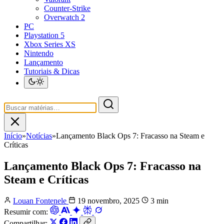
Counter-Strike
Overwatch 2
PC
Playstation 5
Xbox Series XS
Nintendo
Lançamento
Tutoriais & Dicas
Início
»
Notícias
»
Lançamento Black Ops 7: Fracasso na Steam e
Críticas
Lançamento Black Ops 7: Fracasso na
Steam e Críticas
Louan Fontenele
19 novembro, 2025
3 min
Resumir com:
Compartilhar: