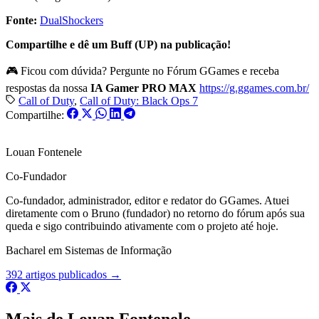
Fonte:
DualShockers
Compartilhe e dê um Buff (UP) na publicação!
🎮 Ficou com dúvida? Pergunte no Fórum GGames e receba
respostas da nossa
IA Gamer PRO MAX
https://g.ggames.com.br/
Call of Duty
,
Call of Duty: Black Ops 7
Compartilhe:
Louan Fontenele
Co-Fundador
Co-fundador, administrador, editor e redator do GGames. Atuei
diretamente com o Bruno (fundador) no retorno do fórum após sua
queda e sigo contribuindo ativamente com o projeto até hoje.
Bacharel em Sistemas de Informação
392 artigos publicados →
Mais de Louan Fontenele