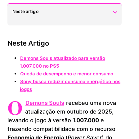
Neste artigo
Neste Artigo
1.
Neste Artigo
Demons Souls atualizado para versão
2.
1.007.000 no PS5
Demons Souls atualizado para versão
1.007.000 no PS5
Queda de desempenho e menor consumo
3.
Queda de desempenho e menor consumo
Sony busca reduzir consumo energético
4.
Sony busca reduzir consumo energético nos
nos jogos
jogos
O
Demons Souls
recebeu uma nova
atualização em outubro de 2025,
levando o jogo à versão
1.007.000
e
trazendo compatibilidade com o recurso
Economia de Energia
(
Power Saver
) do