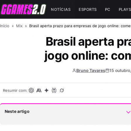
NOTÍCIAS
ESPORTS
PC
PLAYS
Início
»
Mix
»
Brasil aperta prazo para empresas de jogo online: comen
Brasil aperta p
jogo online: co
Bruno Tavares
15 outubro
Resumir com:
Neste artigo
Grande alteração na legislação
1.