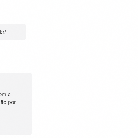
br/
com o
xão por