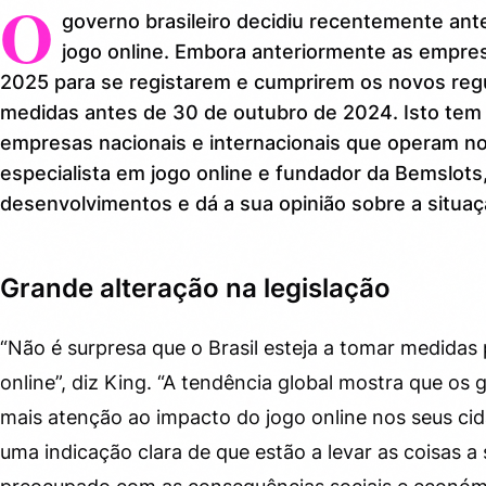
O
governo brasileiro decidiu recentemente ant
Impacto na indústria
2.
jogo online. Embora anteriormente as empres
2025 para se registarem e cumprirem os novos reg
Responsabilidade Social
3.
medidas antes de 30 de outubro de 2024. Isto tem i
empresas nacionais e internacionais que operam no
O que significa para o futuro?
4.
especialista em jogo online e fundador da Bemslot
Conclusão
5.
desenvolvimentos e dá a sua opinião sobre a situaç
Grande alteração na legislação
“Não é surpresa que o Brasil esteja a tomar medidas p
online”, diz King. “A tendência global mostra que os
mais atenção ao impacto do jogo online nos seus cid
uma indicação clara de que estão a levar as coisas a