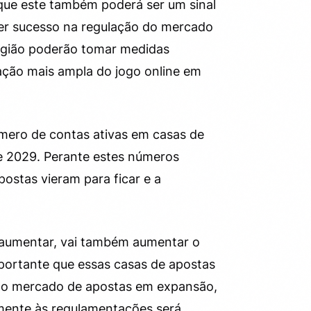
 que este também poderá ser um sinal
iver sucesso na regulação do mercado
 região poderão tomar medidas
ação mais ampla do jogo online em
mero de contas ativas em casas de
de 2029. Perante estes números
ostas vieram para ficar e a
 aumentar, vai também aumentar o
portante que essas casas de apostas
m o mercado de apostas em expansão,
mente às regulamentações será