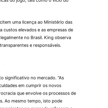
as do jogo, tais como o vício do
item uma licença ao Ministério das
eta custos elevados e as empresas de
 legalmente no Brasil. King observa
transparentes e responsáveis.
o significativo no mercado. “As
iculdades em cumprir os novos
burocracia que envolve os processos de
as. Ao mesmo tempo, isto pode