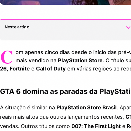
Neste artigo
C
GTA 6 domina as paradas da PlayStation Store
1.
om apenas cinco dias desde o início das pré
GTA 6 na Microsoft Store
1.1.
mais vendido na
PlayStation Store
. O título
26
,
Fortnite
e
Call of Duty
em várias regiões ao red
Onde comprar GTA 6 para Xbox com o melhor preço
1.2.
Vale a pena comprar GTA 6 na pré-venda?
1.3.
GTA 6 domina as paradas da PlayStati
A situação é similar na
PlayStation Store Brasil
. Apa
reais mais altos que outros lançamentos recentes,
G
vendas. Outros títulos como
007: The First Light
e
R