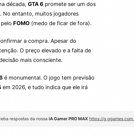
ma década,
GTA 6
promete ser um dos
. No entanto, muitos jogadores
u pelo
FOMO
(medo de ficar de fora).
confirmar a compra. Apesar do
enção. O preço elevado e a falta de
decisão mais consciente.
6
é monumental. O jogo tem previsão
S
em 2026, e tudo indica que ele irá
ceba respostas da nossa
IA Gamer PRO MAX
https://g.ggames.com.