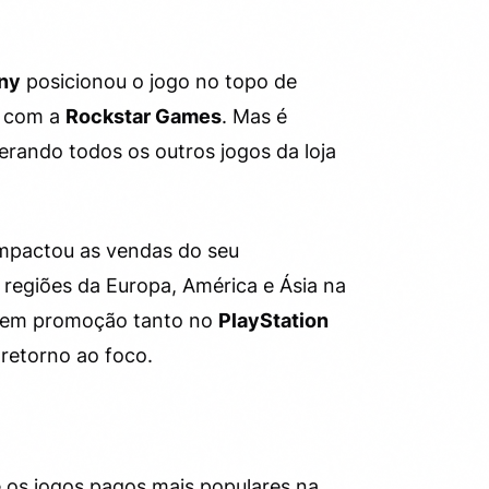
ny
posicionou o jogo no topo de
o com a
Rockstar Games
. Mas é
erando todos os outros jogos da loja
pactou as vendas do seu
regiões da Europa, América e Ásia na
tá em promoção tanto no
PlayStation
 retorno ao foco.
e os jogos pagos mais populares na