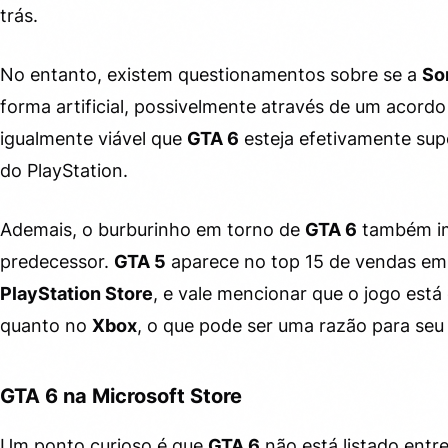
trás.
No entanto, existem questionamentos sobre se a
So
forma artificial, possivelmente através de um acord
igualmente viável que
GTA 6
esteja efetivamente sup
do PlayStation.
Ademais, o burburinho em torno de
GTA 6
também im
predecessor.
GTA 5
aparece no top 15 de vendas em 
PlayStation Store
, e vale mencionar que o jogo es
quanto no
Xbox
, o que pode ser uma razão para seu
GTA 6 na Microsoft Store
Um ponto curioso é que
GTA 6
não está listado entr