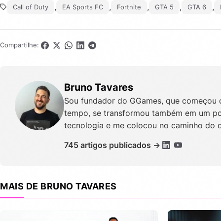
,
,
,
,
,
Call of Duty
EA Sports FC
Fortnite
GTA 5
GTA 6
Compartilhe:
Bruno Tavares
Sou fundador do GGames, que começou c
tempo, se transformou também em um port
tecnologia e me colocou no caminho do 
745 artigos publicados →
MAIS DE BRUNO TAVARES