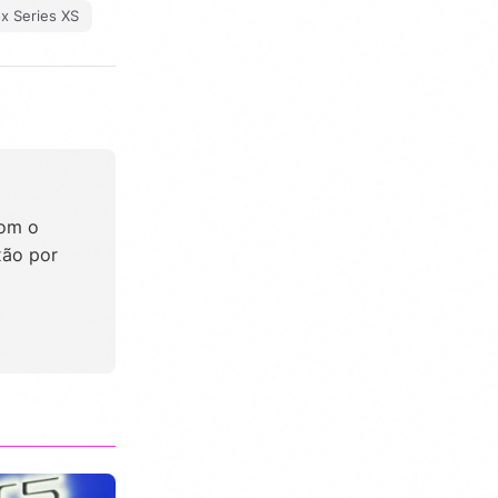
x Series XS
com o
xão por