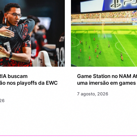
RIA buscam
Game Station no NAM At
ção nos playoffs da EWC
uma imersão em games 
7 agosto, 2026
026