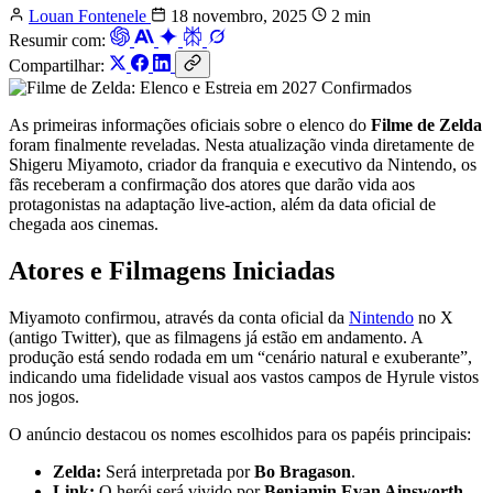
Louan Fontenele
18 novembro, 2025
2 min
Resumir com:
Compartilhar:
As primeiras informações oficiais sobre o elenco do
Filme de Zelda
foram finalmente reveladas. Nesta atualização vinda diretamente de
Shigeru Miyamoto, criador da franquia e executivo da Nintendo, os
fãs receberam a confirmação dos atores que darão vida aos
protagonistas na adaptação live-action, além da data oficial de
chegada aos cinemas.
Atores e Filmagens Iniciadas
Miyamoto confirmou, através da conta oficial da
Nintendo
no X
(antigo Twitter), que as filmagens já estão em andamento. A
produção está sendo rodada em um “cenário natural e exuberante”,
indicando uma fidelidade visual aos vastos campos de Hyrule vistos
nos jogos.
O anúncio destacou os nomes escolhidos para os papéis principais:
Zelda:
Será interpretada por
Bo Bragason
.
Link:
O herói será vivido por
Benjamin Evan Ainsworth
.