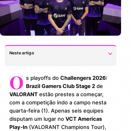
Neste artigo
O
Equipes na Disputa
1.
s playoffs do
Challengers 2026:
Abertura dos Jogos
Brazil Gamers Club Stage 2
de
2.
VALORANT
estão prestes a começar,
Expectativas para o Torneio
3.
com a competição indo a campo nesta
quarta-feira (1). Apenas seis equipes
Considerações Finais
4.
disputam um lugar no
VCT Americas
Play-In
(VALORANT Champions Tour),