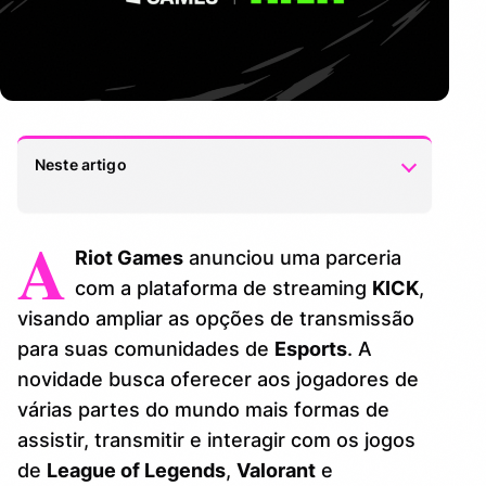
Neste artigo
A
Expansão das Transmissões
1.
Riot Games
anunciou uma parceria
Oportunidades para Criadores de Conteúdo
com a plataforma de streaming
KICK
,
2.
visando ampliar as opções de transmissão
Conclusão
3.
para suas comunidades de
Esports
. A
novidade busca oferecer aos jogadores de
várias partes do mundo mais formas de
assistir, transmitir e interagir com os jogos
de
League of Legends
,
Valorant
e