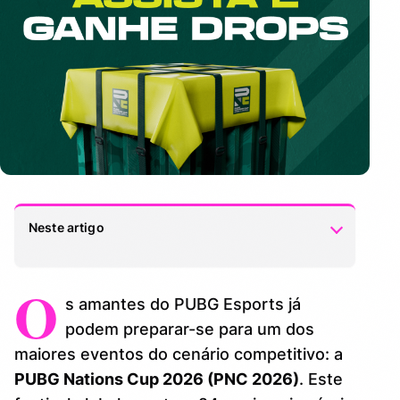
Neste artigo
O
Drops do PNC 2026
1.
s amantes do PUBG Esports já
Agenda do Evento
podem preparar-se para um dos
2.
maiores eventos do cenário competitivo: a
Requisitos e Recompensas
3.
PUBG Nations Cup 2026 (PNC 2026)
. Este