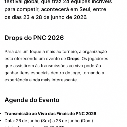
festival global, que traz 24 equipes incríveis
Finais DIA 1
3.1.
para competir, acontecerá em Seul, entre
Finais DIA 2
3.2.
os dias 23 e 28 de junho de 2026.
Finais DIA 3
3.3.
Drops do PNC 2026
Observações Importantes
4.
Para dar um toque a mais ao torneio, a organização
está oferecendo um evento de
Drops
. Os jogadores
que assistirem às transmissões ao vivo poderão
ganhar itens especiais dentro do jogo, tornando a
experiência ainda mais interessante.
Agenda do Evento
Transmissão ao Vivo das Finais do PNC 2026
Data: 26 de junho (Sex) a 28 de junho (Dom)