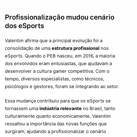
Sustentabilidade financeira ainda é desafio
5.
Profissionalização mudou cenário
dos eSports
Games ainda enfrentam resistência cultural
6.
O que mudou entre o primeiro PEB e a edição
7.
Valentim afirma que a principal evolução foi a
de 2026
consolidação de uma
estrutura profissional
nos
eSports. Quando o PEB nasceu, em 2016, a maioria
dos envolvidos eram entusiastas, que ajudavam a
desenvolver a cultura gamer competitiva. Com o
tempo, diversos especialistas, como técnicos,
psicólogos e gestores, foram se integrando ao setor.
Essa mudança contribuiu para que os eSports se
tornassem uma
indústria relevante
no Brasil, tanto
culturalmente quanto economicamente. Valentim
ressaltou a importância das novas funções que
surgiram, ajudando a profissionalizar o cenário