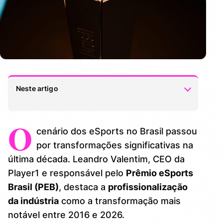
Neste artigo
O
Profissionalização mudou cenário dos
1.
cenário dos eSports no Brasil passou
eSports
por transformações significativas na
Crescimento dos creators acompanhou
2.
última década. Leandro Valentim, CEO da
mudanças do mercado
Player1 e responsável pelo
Prêmio eSports
Brasil (PEB)
, destaca a
profissionalização
Creators têm peso semelhante ao dos
3.
atletas?
da indústria
como a transformação mais
notável entre 2016 e 2026.
Expansão para outras regiões do Brasil
4.