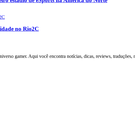
eiro estádio de eSports na América do Norte
tidade no Rio2C
niverso gamer. Aqui você encontra notícias, dicas, reviews, traduções