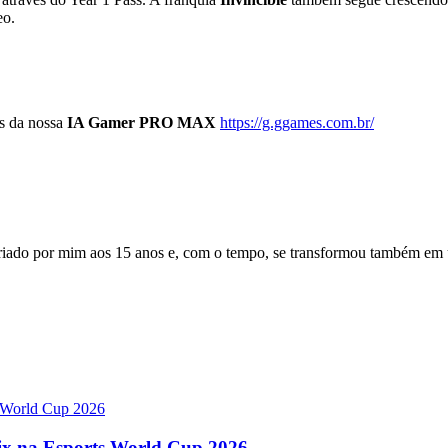
eo.
s da nossa
IA Gamer PRO MAX
https://g.ggames.com.br/
 por mim aos 15 anos e, com o tempo, se transformou também em um p
Six na Esports World Cup 2026