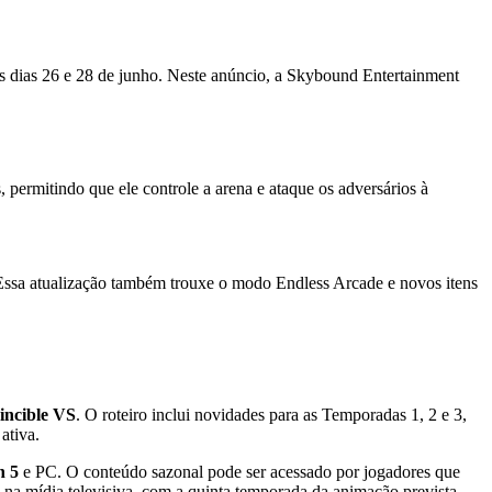
os dias 26 e 28 de junho. Neste anúncio, a Skybound Entertainment
, permitindo que ele controle a arena e ataque os adversários à
Essa atualização também trouxe o modo Endless Arcade e novos itens
incible VS
. O roteiro inclui novidades para as Temporadas 1, 2 e 3,
ativa.
n 5
e PC. O conteúdo sazonal pode ser acessado por jogadores que
a mídia televisiva, com a quinta temporada da animação prevista