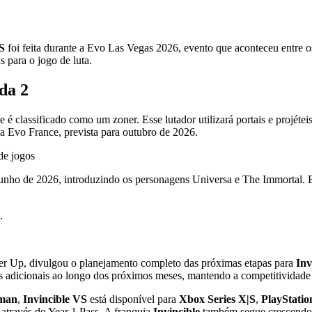
S
foi feita durante a Evo Las Vegas 2026, evento que aconteceu entre 
 para o jogo de luta.
da 2
 classificado como um zoner. Esse lutador utilizará portais e projéteis
na Evo France, prevista para outubro de 2026.
de jogos
junho de 2026, introduzindo os personagens Universa e The Immortal. 
.
r Up, divulgou o planejamento completo das próximas etapas para
Inv
 adicionais ao longo dos próximos meses, mantendo a competitividade 
kman
,
Invincible VS
está disponível para
Xbox Series X|S
,
PlayStatio
através do Year 1 Pass. A franquia
Invincible
também segue crescendo n