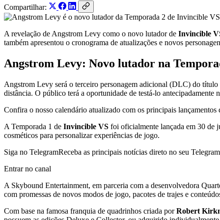
Compartilhar:
A revelação de Angstrom Levy como o novo lutador de
Invincible V
também apresentou o cronograma de atualizações e novos personagens
Angstrom Levy: Novo lutador na Tempora
Angstrom Levy será o terceiro personagem adicional (DLC) do título e é
distância. O público terá a oportunidade de testá-lo antecipadamente 
Confira o nosso calendário atualizado com os principais lançamentos 
A Temporada 1 de
Invincible VS
foi oficialmente lançada em 30 de 
cosméticos para personalizar experiências de jogo.
Siga no Telegram
Receba as principais notícias direto no seu Telegram
Entrar no canal
A Skybound Entertainment, em parceria com a desenvolvedora Quarte
com promessas de novos modos de jogo, pacotes de trajes e conteúdos
Com base na famosa franquia de quadrinhos criada por
Robert Kir
possuem as edições Deluxe e Collector, ou adquirido individualmente 