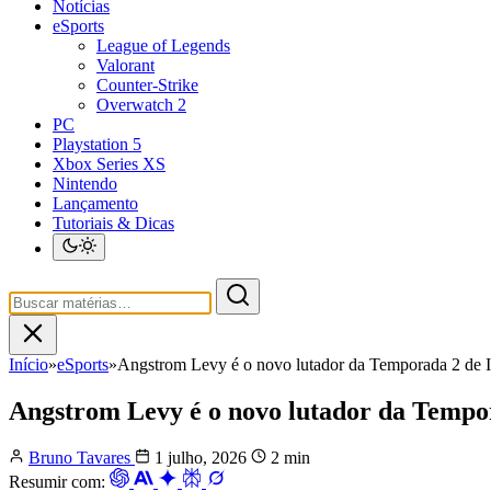
Notícias
eSports
League of Legends
Valorant
Counter-Strike
Overwatch 2
PC
Playstation 5
Xbox Series XS
Nintendo
Lançamento
Tutoriais & Dicas
Início
»
eSports
»
Angstrom Levy é o novo lutador da Temporada 2 de 
Angstrom Levy é o novo lutador da Tempor
Bruno Tavares
1 julho, 2026
2 min
Resumir com: