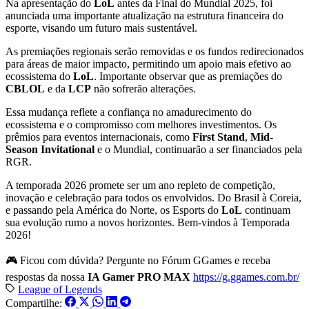
Na apresentação do
LoL
antes da Final do Mundial 2025, foi
anunciada uma importante atualização na estrutura financeira do
esporte, visando um futuro mais sustentável.
As premiações regionais serão removidas e os fundos redirecionados
para áreas de maior impacto, permitindo um apoio mais efetivo ao
ecossistema do
LoL
. Importante observar que as premiações do
CBLOL
e da
LCP
não sofrerão alterações.
Essa mudança reflete a confiança no amadurecimento do
ecossistema e o compromisso com melhores investimentos. Os
prêmios para eventos internacionais, como
First Stand
,
Mid-
Season Invitational
e o Mundial, continuarão a ser financiados pela
RGR.
A temporada 2026 promete ser um ano repleto de competição,
inovação e celebração para todos os envolvidos. Do Brasil à Coreia,
e passando pela América do Norte, os Esports do
LoL
continuam
sua evolução rumo a novos horizontes. Bem-vindos à Temporada
2026!
🎮 Ficou com dúvida? Pergunte no Fórum GGames e receba
respostas da nossa
IA Gamer PRO MAX
https://g.ggames.com.br/
League of Legends
Compartilhe: