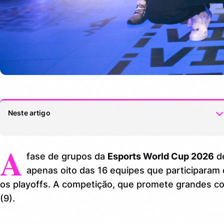
Neste artigo
A
Times Eliminados na Fase de Grupos
1.
fase de grupos da
Esports World Cup 2026
d
Times Classificados para os Playoffs
2.
apenas oito das 16 equipes que participaram
os playoffs. A competição, que promete grandes co
Como Acompanhar os Confrontos
3.
(9).