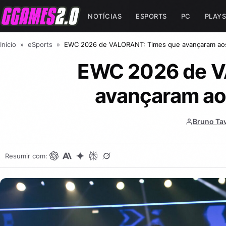
NOTÍCIAS
ESPORTS
PC
PLAYS
Início
»
eSports
»
EWC 2026 de VALORANT: Times que avançaram aos 
EWC 2026 de V
avançaram aos
Bruno Ta
Resumir com: