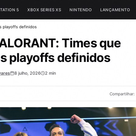
TATION 5
XBOX SERIES XS
NINTENDO
LANÇAMENTO
playoffs definidos
ALORANT: Times que
 playoffs definidos
vares
8 julho, 2026
2 min
Compartilhar: