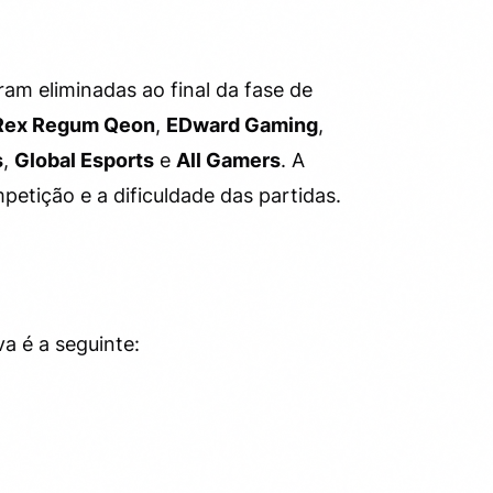
ram eliminadas ao final da fase de
Rex Regum Qeon
,
EDward Gaming
,
s
,
Global Esports
e
All Gamers
. A
petição e a dificuldade das partidas.
va é a seguinte: