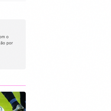
com o
xão por