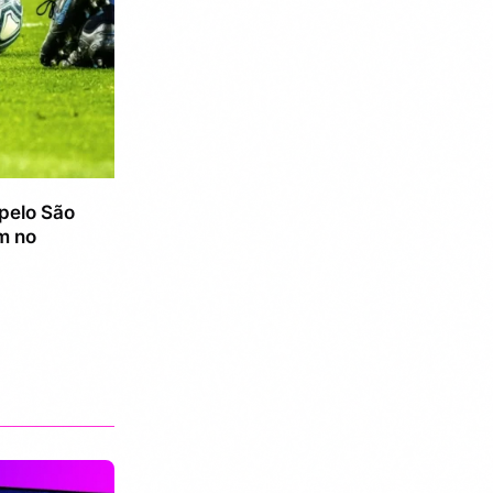
pelo São
m no