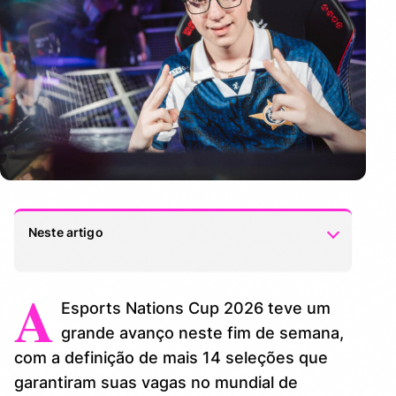
Neste artigo
A
AMÉRICAS GARANTEM QUATRO
1.
Esports Nations Cup 2026 teve um
REPRESENTANTES
grande avanço neste fim de semana,
EUROPA E ÁSIA TAMBÉM DEFINEM
2.
com a definição de mais 14 seleções que
REPRESENTANTES
garantiram suas vagas no mundial de