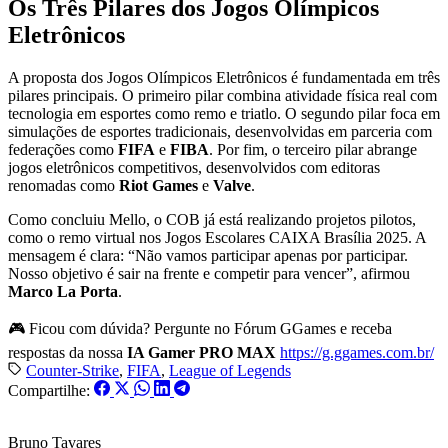
Os Três Pilares dos Jogos Olímpicos
Eletrônicos
A proposta dos Jogos Olímpicos Eletrônicos é fundamentada em três
pilares principais. O primeiro pilar combina atividade física real com
tecnologia em esportes como remo e triatlo. O segundo pilar foca em
simulações de esportes tradicionais, desenvolvidas em parceria com
federações como
FIFA
e
FIBA
. Por fim, o terceiro pilar abrange
jogos eletrônicos competitivos, desenvolvidos com editoras
renomadas como
Riot Games
e
Valve
.
Como concluiu Mello, o COB já está realizando projetos pilotos,
como o remo virtual nos Jogos Escolares CAIXA Brasília 2025. A
mensagem é clara: “Não vamos participar apenas por participar.
Nosso objetivo é sair na frente e competir para vencer”, afirmou
Marco La Porta
.
🎮 Ficou com dúvida? Pergunte no Fórum GGames e receba
respostas da nossa
IA Gamer PRO MAX
https://g.ggames.com.br/
Counter-Strike
,
FIFA
,
League of Legends
Compartilhe:
Bruno Tavares