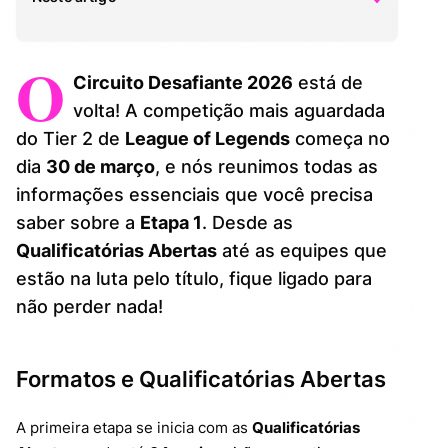
O
Formatos e Qualificatórias Abertas
1.
Circuito Desafiante 2026
está de
Equipes Confirmadas e Formato da Etapa
volta! A competição mais aguardada
2.
Regular
do Tier 2 de
League of Legends
começa no
dia
30 de março
, e nós reunimos todas as
Playoffs e Finalização da Etapa
3.
informações essenciais que você precisa
saber sobre a
Etapa 1
. Desde as
Qualificatórias Abertas
até as equipes que
estão na luta pelo título, fique ligado para
não perder nada!
Formatos e Qualificatórias Abertas
A primeira etapa se inicia com as
Qualificatórias