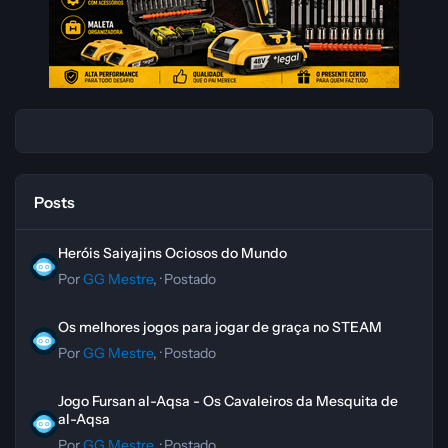
Posts
Heróis Saiyajins Ociosos do Mundo
Heróis Saiyajins Ociosos do Mundo
Por
GG Mestre
, ·
Postado
Os melhores jogos para jogar de graça no STEAM
Os melhores jogos para jogar de graça no STEAM
Por
GG Mestre
, ·
Postado
Jogo Fursan al-Aqsa - Os Cavaleiros da Mesquita de al-Aqsa
Jogo Fursan al-Aqsa - Os Cavaleiros da Mesquita de
al-Aqsa
Por
GG Mestre
, ·
Postado