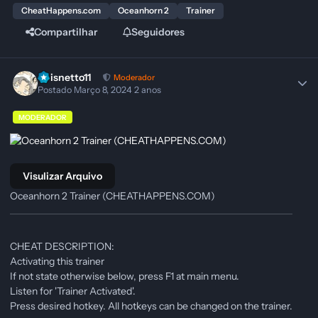
CheatHappens.com
Oceanhorn 2
Trainer
Compartilhar
Seguidores
Pbisnetto11
Moderador
Postado
Março 8, 2024
2 anos
MODERADOR
Visulizar Arquivo
Oceanhorn 2 Trainer (CHEATHAPPENS.COM)
CHEAT DESCRIPTION:
Activating this trainer
If not state otherwise below, press F1 at main menu.
Listen for 'Trainer Activated'.
Press desired hotkey. All hotkeys can be changed on the trainer.