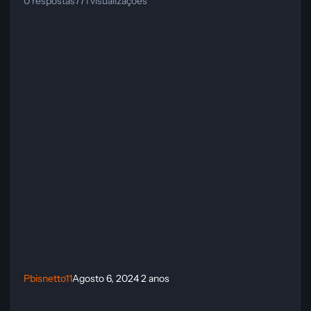
0
respostas
771
visualizações
Pbisnetto11
Agosto 6, 2024
2 anos
Download Star Wars: Bounty Hunter Trainer (CHEATHAPPENS.COM