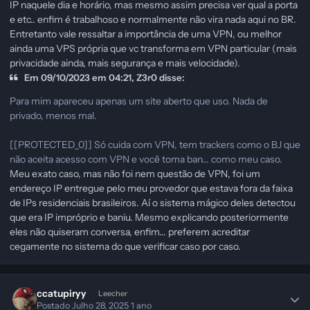
IP naquele dia e horário, mas mesmo assim precisa ver qual a porta
e etc.. enfim é trabalhoso e normalmente não vira nada aqui no BR.
Entretanto vale ressaltar a importância de uma VPN, ou melhor
ainda uma VPS própria que vc transforma em VPN particular (mais
privacidade ainda, mais segurança e mais velocidade).
Em 09/10/2023 em 04:21, Z3r0 disse:
Para mim apareceu apenas um site aberto que uso. Nada de
privado, menos mal.
[[PROTECTED_0]] Só cuida com VPN, tem trackers como o BJ que
não aceita acesso com VPN e você toma ban... como meu caso.
Meu exato caso, mas não foi nem questão de VPN, foi um
endereço IP entregue pelo meu provedor que estava fora da faixa
de IPs residenciais brasileiros. Aí o sistema mágico deles detectou
que era IP impróprio e baniu. Mesmo explicando posteriormente
eles não quiseram conversa, enfim... preferem acreditar
cegamente no sistema do que verificar caso por caso.
ccatupiryy
Leecher
Postado
Julho 28, 2025
1 ano