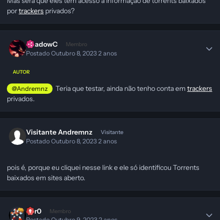
Mas será que eles tem acesso a informação de torrents baixados
por
trackers
privados?
ShadowC
Membro
Postado
Outubro 8, 2023
2 anos
AUTOR
Teria que testar, ainda não tenho conta em
trackers
@Andremnz
privados.
Visitante Andremnz
Visitante
Postado
Outubro 8, 2023
2 anos
pois é, porque eu cliquei nesse link e ele só identificou Torrents
baixados em sites aberto.
Z3r0
Membro
Postado
Outubro 9, 2023
2 anos