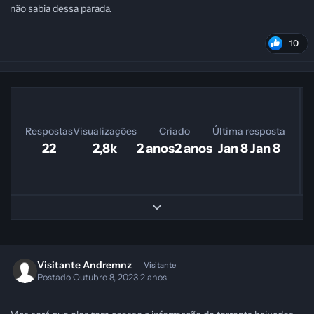
não sabia dessa parada.
10
Respostas
Visualizações
Criado
Última resposta
22
2,8k
2 anos
2 anos
Jan 8
Jan 8
Expand topic overview
Visitante Andremnz
Visitante
Postado
Outubro 8, 2023
2 anos