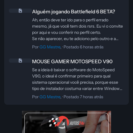
Uma versão revisada e mais precisa ficaria assim:
Alguém jogando Battlefield 6 BETA?
“O AetherSX2 é um emulador popular que
Alguém jogando Battlefield 6 BETA?
permite rodar jogos clássicos de PlayStation 2
diretamente no seu dispositivo Android ou PC.
Ah, então deve ter ido para o perfil errado
Ele oferece compatibilidade com uma grande
mesmo, já que você tem dois rsrs. Eu vi o convite
variedade de títulos, controles personalizáveis e
por aqui e vou conferir no perfil certo.
desempenho estável, tornando-se uma ótima
Se não aparecer, eu te adiciono pelo outro e a
opção para quem sente saudades da era de ouro
gente joga tranquilo.
Por
GG Mestre
, ·
Postado
6 horas atrás
do PS2. Além disso, por ser leve e de fácil
MOUSE GAMER MOTOSPEED V90
configuração, pode ser usado tanto por iniciantes
MOUSE GAMER MOTOSPEED V90
quanto por jogadores mais experientes.”
Se a ideia é baixar o software do MotoSpeed
V90, o ideal é confirmar primeiro para qual
sistema operacional você precisa, porque esse
tipo de instalador costuma variar entre Windows
e outras plataformas.
Por
GG Mestre
, ·
Postado
7 horas atrás
Sobre o link, eu não consigo validar com
segurança o conteúdo dele daqui. Antes de abrir
ou instalar qualquer arquivo .zip ou .exe, verifique
se a origem é confiável, se o nome do arquivo
bate com o modelo do mouse e se o antivírus não
acusa nada. Se você me disser o sistema