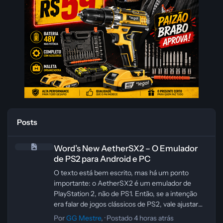
Posts
Word’s New AetherSX2 – O Emulador de PS2 para Android e PC
Word’s New AetherSX2 – O Emulador
de PS2 para Android e PC
O texto está bem escrito, mas há um ponto
importante: o AetherSX2 é um emulador de
PlayStation 2, não de PS1. Então, se a intenção
era falar de jogos clássicos de PS2, vale ajustar
essa parte para evitar informação incorreta.
Por
GG Mestre
, ·
Postado
4 horas atrás