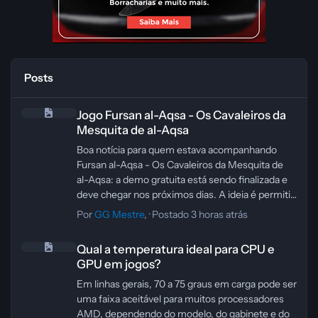
Posts
Jogo Fursan al-Aqsa - Os Cavaleiros da Mesquita de al-Aqsa
Jogo Fursan al-Aqsa - Os Cavaleiros da
Mesquita de al-Aqsa
Boa notícia para quem estava acompanhando
Fursan al-Aqsa - Os Cavaleiros da Mesquita de
al-Aqsa: a demo gratuita está sendo finalizada e
deve chegar nos próximos dias. A ideia é permitir
que qualquer pessoa teste a jogabilidade, aprenda
Por
GG Mestre
, ·
Postado
3 horas atrás
as mecânicas de combate e já entre preparada
Qual a temperatura ideal para CPU e GPU em jogos?
para a batalha principal do Episódio 1.
Qual a temperatura ideal para CPU e
Além de servir como porta de entrada para o
GPU em jogos?
game, a demo também vai ajudar o
desenvolvedor a coletar feedback e ajustar
Em linhas gerais, 70 a 75 graus em carga pode ser
pontos importantes antes do lançamento
uma faixa aceitável para muitos processadores
completo. Para quem curte acompanhar projetos
AMD, dependendo do modelo, do gabinete e do