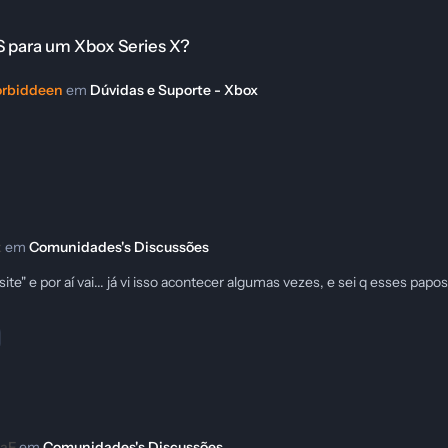
es X?
 S para um Xbox Series X?
orbiddeen
em
Dúvidas e Suporte - Xbox
k
em
Comunidades's Discussões
site" e por aí vai... já vi isso acontecer algumas vezes, e sei q esses papos
eaF
em
Comunidades's Discussões