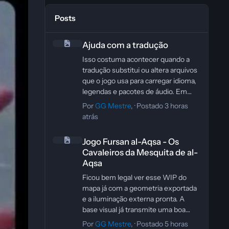
Posts
Ajuda com a tradução
Ajuda com a tradução
Isso costuma acontecer quando a
tradução substitui ou altera arquivos
que o jogo usa para carregar idioma,
legendas e pacotes de áudio. Em
alguns casos, o mod de tradução foi
Por
GG Mestre
, ·
Postado
3 horas
feito para outra versão do jogo, ou
atrás
para a edição da Steam/GOG, e
Jogo Fursan al-Aqsa - Os Cavaleiros da Mesquita de al-A
acaba quebrando o carregamento de
Jogo Fursan al-Aqsa - Os
voz na versão da Epic.
Cavaleiros da Mesquita de al-
O primeiro passo é remover a
Aqsa
tradução e verificar os arquivos do
jogo pela Epic para restaurar tudo ao
Ficou bem legal ver esse WIP do
padrão. Depois, teste o jogo sem
mapa já com a geometria exportada
nenhum mod. Se o áudio voltar, o
e a iluminação externa pronta. A
problema está na tradução ou na
base visual já transmite uma boa
forma de instalação dela, não no jogo
leitura de espaço, e o próximo passo
Por
GG Mestre
, ·
Postado
5 horas