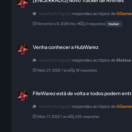
[ENCERRADO] Novo Tracker de Animes
JoselitoAmigao2
respondeu ao tópico de
GGames
Novembro 9, 2025
Nov 9
3 respostas
tracker
Venha conhecer a HubWarez
Venha conhecer a HubWarez
JoselitoAmigao2
respondeu ao tópico de
Mateus
Maio 27, 2025
1 ano
18 respostas
FileWarez está de volta e todos podem entrar
FileWarez está de volta e todos podem entr
JoselitoAmigao2
respondeu ao tópico de
GGames
Maio 17, 2025
1 ano
425 respostas