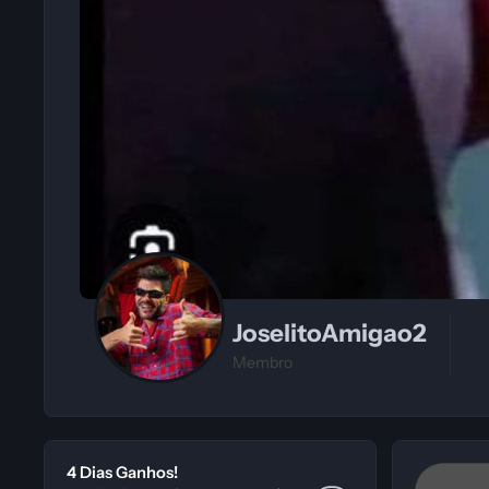
JoselitoAmigao2
Membro
4 Dias Ganhos!
4 Dias Ganhos!