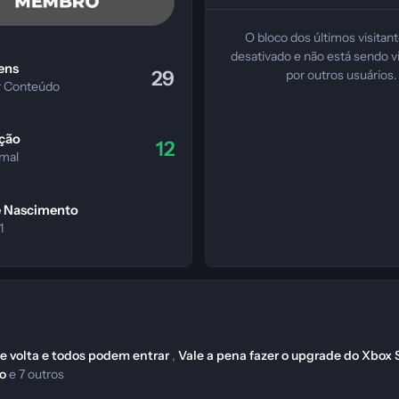
O bloco dos últimos visitan
teúdo
desativado e não está sendo v
ens
29
por outros usuários.
r Conteúdo
ção
12
 mal
e Nascimento
1
de volta e todos podem entrar
,
Vale a pena fazer o upgrade do Xbox 
lo
e 7 outros