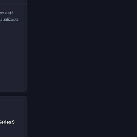
é procurar uma tradução atualizada e
confirmada para a sua edição do jogo.
tes está
Se não houver compatibilidade com
isualizado
a Epic, o ideal é não usar essa versão
da tradução.
Series S