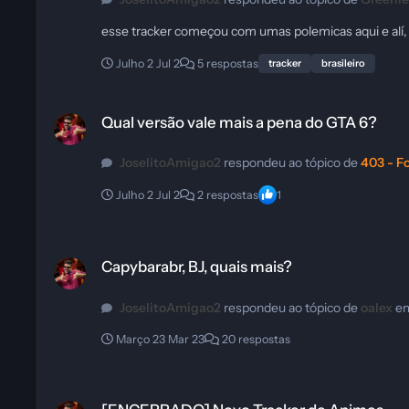
esse tracker começou com umas polemicas aqui e alí,
Julho 2
Jul 2
5 respostas
tracker
brasileiro
Qual versão vale mais a pena do GTA 6?
Qual versão vale mais a pena do GTA 6?
JoselitoAmigao2
respondeu ao tópico de
403 - F
Julho 2
Jul 2
2 respostas
1
Capybarabr, BJ, quais mais?
Capybarabr, BJ, quais mais?
JoselitoAmigao2
respondeu ao tópico de
oalex
e
Março 23
Mar 23
20 respostas
[ENCERRADO] Novo Tracker de Animes