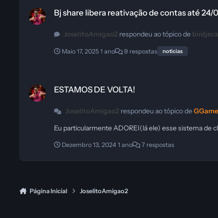
Bj share libera reativação de contas até 24/05
Bj share libera reativação de contas até 24/
JoselitoAmigao2
respondeu ao tópico de
birdjec
Maio 17, 2025
1 ano
9 respostas
noticias
ESTAMOS DE VOLTA!
ESTAMOS DE VOLTA!
JoselitoAmigao2
respondeu ao tópico de
GGame
Eu particularmente ADOREI(lá ele) esse sistema de cl
Dezembro 13, 2024
1 ano
7 respostas
Página Inicial
JoselitoAmigao2