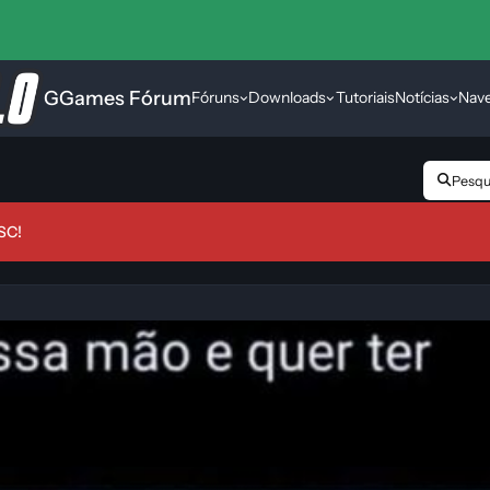
GGames Fórum
Fóruns
Downloads
Tutoriais
Notícias
Nav
Pesqui
SC!