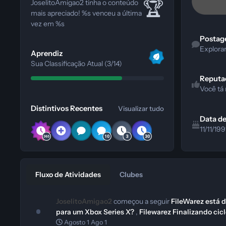
🏆
JoselitoAmigao2 tinha o conteúdo
mais apreciado!
%s venceu a última
vez em %s
Explorar Con
Postag
Visualizar tudo
Explora
Aprendiz
Sua Classificação Atual (3/14)
Reputa
Você tá
Visualizar tudo
Distintivos Recentes
Visualizar tudo
Data d
11/11/199
Fluxo de Atividades
Clubes
JoselitoAmigao2
começou a seguir
FileWarez está 
para um Xbox Series X?
,
Filewarez Finalizando cic
Agosto 1
Ago 1