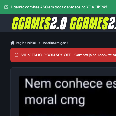
Ir para conteúdo
Doando convites ASC em troca de vídeos no YT e TikTok!
Página Inicial
JoselitoAmigao2
VIP VITALÍCIO COM 50% OFF - Garanta já seu convite A