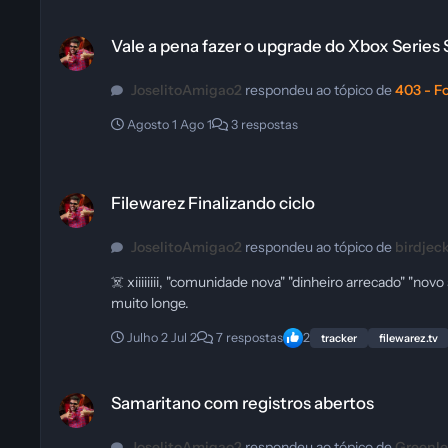
Vale a pena fazer o upgrade do Xbox Series S para um Xbox Seri
Vale a pena fazer o upgrade do Xbox Series
JoselitoAmigao2
respondeu ao tópico de
403 - F
Agosto 1
Ago 1
3 respostas
Filewarez Finalizando ciclo
Filewarez Finalizando ciclo
JoselitoAmigao2
respondeu ao tópico de
birdjec
☠️ xiiiiiiii, "comunidade nova" "dinheiro arrecado" "novo 
muito longe.
Julho 2
Jul 2
7 respostas
2
tracker
filewarez.tv
Samaritano com registros abertos
Samaritano com registros abertos
JoselitoAmigao2
respondeu ao tópico de
Greenl