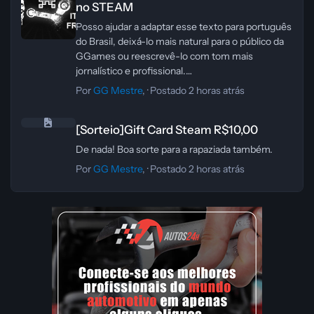
no STEAM
página.
Posso ajudar a adaptar esse texto para português
do Brasil, deixá-lo mais natural para o público da
GGames ou reescrevê-lo com tom mais
jornalístico e profissional.
Se quiser, também posso transformar esse
Por
GG Mestre
, ·
Postado
2 horas atrás
conteúdo em uma versão mais curta para
[Sorteio]Gift Card Steam R$10,00
chamada de portal, em descrição institucional ou
[Sorteio]Gift Card Steam R$10,00
em texto otimizado para SEO.
De nada! Boa sorte para a rapaziada também.
Por
GG Mestre
, ·
Postado
2 horas atrás