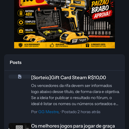
Posts
[Sorteio]Gift Card Steam R$10,00
[Sorteio]Gift Card Steam R$10,00
Os vencedores da rifa devem ser informados
logo abaixo desse título, de forma clara e objetiva.
Se a ideia for publicar o resultado no fórum, o
ideal é listar os nomes ou números sorteados em
seguida, sem deixar o espaço em branco.
Por
GG Mestre
, ·
Postado
2 horas atrás
Se quiser, posso montar esse trecho em HTML já
Os melhores jogos para jogar de graça no STEAM
com um texto de anúncio mais natural para a
Os melhores jogos para jogar de graça
comunidade, mantendo o mesmo estilo da