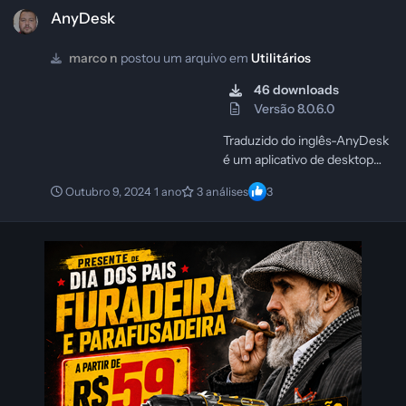
10-2024 Categoria Utilitários
AnyDesk
marco n
postou um arquivo em
Utilitários
46 downloads
Versão 8.0.6.0
Traduzido do inglês-AnyDesk
é um aplicativo de desktop
remoto distribuído pela
Outubro 9, 2024
1 ano
3 análises
3
AnyDesk Software GmbH. O
programa de software
proprietário fornece acesso
remoto independente de
plataforma a computadores
pessoais e outros dispositivos
que executam o aplicativo
host. Oferece controle
remoto, transferência de
arquivos e funcionalidade
VPN.