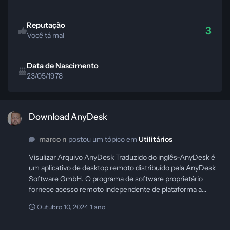
Reputação
3
Você tá mal
Data de Nascimento
23/05/1978
Download AnyDesk
Download AnyDesk
marco n
postou um tópico em
Utilitários
Visulizar Arquivo AnyDesk Traduzido do inglês-AnyDesk é
um aplicativo de desktop remoto distribuído pela AnyDesk
Software GmbH. O programa de software proprietário
fornece acesso remoto independente de plataforma a
computadores pessoais e outros dispositivos que executam
Outubro 10, 2024
1 ano
o aplicativo host. Oferece controle remoto, transferência de
arquivos e funcionalidade VPN. Autor marco n Enviado 09-
AnyDesk