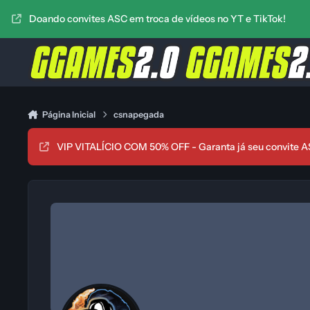
Ir para conteúdo
Doando convites ASC em troca de vídeos no YT e TikTok!
Página Inicial
csnapegada
VIP VITALÍCIO COM 50% OFF - Garanta já seu convite A