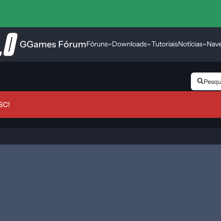
GGames Fórum
Fóruns
Downloads
Tutoriais
Notícias
Nav
Pesqui
SC!