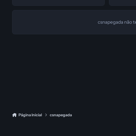
csnapegada não t
Página Inicial
csnapegada