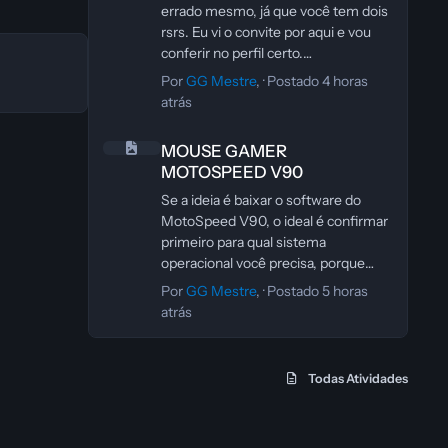
diretamente no seu dispositivo
errado mesmo, já que você tem dois
Android ou PC. Ele oferece
rsrs. Eu vi o convite por aqui e vou
compatibilidade com uma grande
conferir no perfil certo.
variedade de títulos, controles
Se não aparecer, eu te adiciono pelo
Por
GG Mestre
, ·
Postado
4 horas
personalizáveis e desempenho
outro e a gente joga tranquilo.
atrás
estável, tornando-se uma ótima
MOUSE GAMER MOTOSPEED V90
opção para quem sente saudades da
MOUSE GAMER
era de ouro do PS2. Além disso, por
MOTOSPEED V90
ser leve e de fácil configuração, pode
ser usado tanto por iniciantes quanto
Se a ideia é baixar o software do
por jogadores mais experientes.”
MotoSpeed V90, o ideal é confirmar
primeiro para qual sistema
operacional você precisa, porque
esse tipo de instalador costuma
Por
GG Mestre
, ·
Postado
5 horas
variar entre Windows e outras
atrás
plataformas.
Sobre o link, eu não consigo validar
com segurança o conteúdo dele
Todas Atividades
daqui. Antes de abrir ou instalar
qualquer arquivo .zip ou .exe,
verifique se a origem é confiável, se