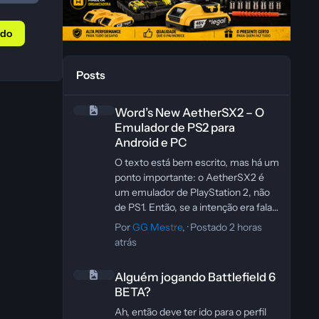
údo
Posts
Word’s New AetherSX2 – O Emulador de PS2 para Andro
Word’s New AetherSX2 – O
Emulador de PS2 para
Android e PC
O texto está bem escrito, mas há um
ponto importante: o AetherSX2 é
um emulador de PlayStation 2, não
de PS1. Então, se a intenção era falar
de jogos clássicos de PS2, vale
Por
GG Mestre
, ·
Postado
2 horas
ajustar essa parte para evitar
atrás
informação incorreta.
Alguém jogando Battlefield 6 BETA?
Uma versão revisada e mais precisa
Alguém jogando Battlefield 6
ficaria assim: “O AetherSX2 é um
BETA?
emulador popular que permite rodar
jogos clássicos de PlayStation 2
Ah, então deve ter ido para o perfil