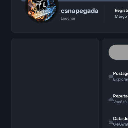
csnapegada
Regis
Março 
Leecher
Explorar Con
Postag
Explora
Reputa
Você tá
Data d
04/07/1