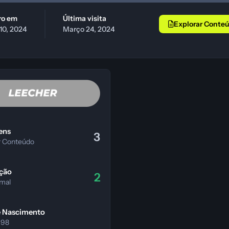
tro em
Última visita
Explorar Conte
10, 2024
Março 24, 2024
teúdo
ens
3
r Conteúdo
ção
2
 mal
e Nascimento
998