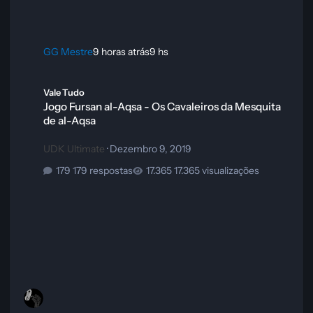
GG Mestre
9 horas atrás
9 hs
Jogo Fursan al-Aqsa - Os Cavaleiros da Mesquita de al-Aqsa
Vale Tudo
Jogo Fursan al-Aqsa - Os Cavaleiros da Mesquita
de al-Aqsa
UDK Ultimate
·
Dezembro 9, 2019
179 respostas
17.365 visualizações