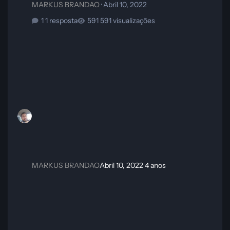
MARKUS BRANDAO
·
Abril 10, 2022
1 resposta
591 visualizações
MARKUS BRANDAO
Abril 10, 2022
4 anos