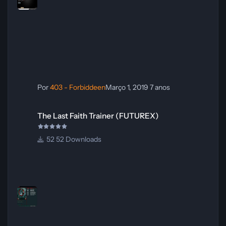
Por
403 - Forbiddeen
Março 1, 2019
7 anos
The Last Faith Trainer (FUTUREX)
The Last Faith Trainer (FUTUREX)
52 Downloads