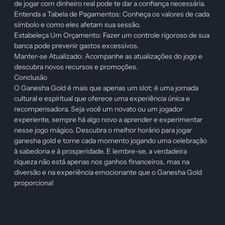
de jogar com dinheiro real pode te dar a confiança necessária.
Entenda a Tabela de Pagamentos: Conheça os valores de cada
símbolo e como eles afetam sua sessão.
Estabeleça Um Orçamento: Fazer um controle rigoroso de sua
banca pode prevenir gastos excessivos.
Manter-se Atualizado: Acompanhe as atualizações do jogo e
descubra novos recursos e promoções.
Conclusão
O Ganesha Gold é mais que apenas um slot; é uma jornada
cultural e espiritual que oferece uma experiência única e
recompensadora. Seja você um novato ou um jogador
experiente, sempre há algo novo a aprender e experimentar
nesse jogo mágico. Descubra o melhor horário para jogar
ganesha gold e torne cada momento jogando uma celebração
à sabedoria e à prosperidade. E lembre-se, a verdadeira
riqueza não está apenas nos ganhos financeiros, mas na
diversão e na experiência emocionante que o Ganesha Gold
proporciona!