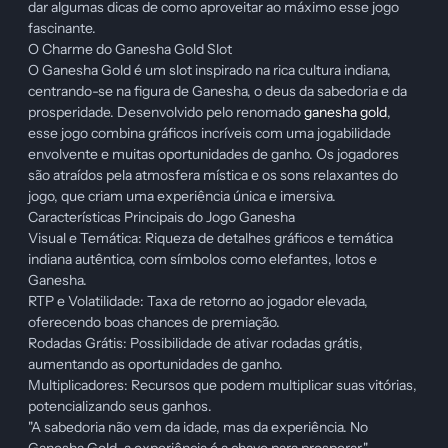
dar algumas dicas de como aproveitar ao máximo esse jogo
fascinante.
O Charme do Ganesha Gold Slot
O Ganesha Gold é um slot inspirado na rica cultura indiana,
centrando-se na figura de Ganesha, o deus da sabedoria e da
prosperidade. Desenvolvido pelo renomado
ganesha gold
,
esse jogo combina gráficos incríveis com uma jogabilidade
envolvente e muitas oportunidades de ganho. Os jogadores
são atraídos pela atmosfera mística e os sons relaxantes do
jogo, que criam uma experiência única e imersiva.
Características Principais do Jogo Ganesha
Visual e Temática: Riqueza de detalhes gráficos e temática
indiana autêntica, com símbolos como elefantes, lotos e
Ganesha.
RTP e Volatilidade: Taxa de retorno ao jogador elevada,
oferecendo boas chances de premiação.
Rodadas Grátis: Possibilidade de ativar rodadas grátis,
aumentando as oportunidades de ganho.
Multiplicadores: Recursos que podem multiplicar suas vitórias,
potencializando seus ganhos.
"A sabedoria não vem da idade, mas da experiência. No