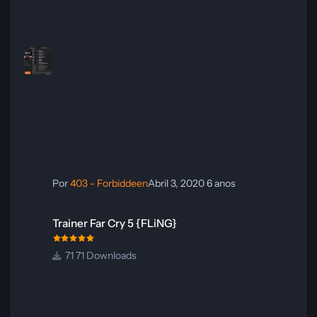
Por
403 - Forbiddeen
Abril 3, 2020
6 anos
Trainer Far Cry 5 {FLiNG}
Trainer Far Cry 5 {FLiNG}
71 Downloads