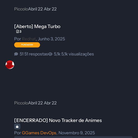
Piccolo
Abril 22
Abr 22
[Aberto] Mega Turbo
[Aberto] Mega Turbo
3
Por
Redhat
,
Junho 3, 2025
51 respostas
5,1k visualizações
Piccolo
Abril 22
Abr 22
[ENCERRADO] Novo Tracker de Animes
[ENCERRADO] Novo Tracker de Animes
Por
GGames DevOps
,
Novembro 9, 2025