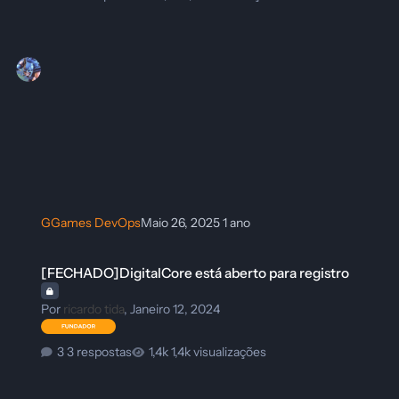
GGames DevOps
Maio 26, 2025
1 ano
[FECHADO]DigitalCore está aberto para registro
[FECHADO]DigitalCore está aberto para registro
Por
ricardo tida
,
Janeiro 12, 2024
3 respostas
1,4k visualizações