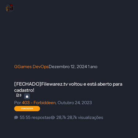
GGames DevOps
Dezembro 12, 2024
1 ano
[FECHADO]Filewarez.tv voltou e está aberto para cadastro!
[FECHADO]Filewarez.tv voltou e está aberto para
cadastro!
3
Por
403 - Forbiddeen
,
Outubro 24, 2023
55 respostas
28,7k visualizações