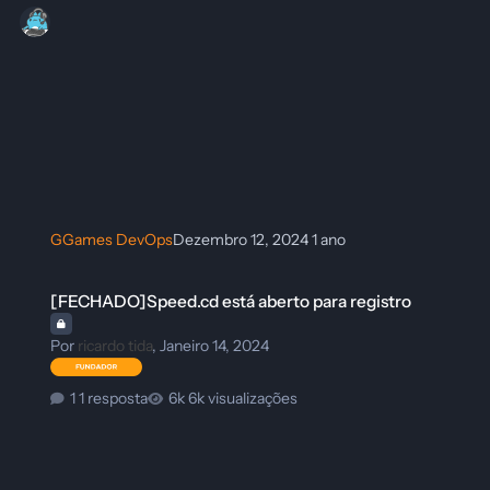
GGames DevOps
Dezembro 12, 2024
1 ano
[FECHADO]Speed.cd está aberto para registro
[FECHADO]Speed.cd está aberto para registro
Por
ricardo tida
,
Janeiro 14, 2024
1 resposta
6k visualizações