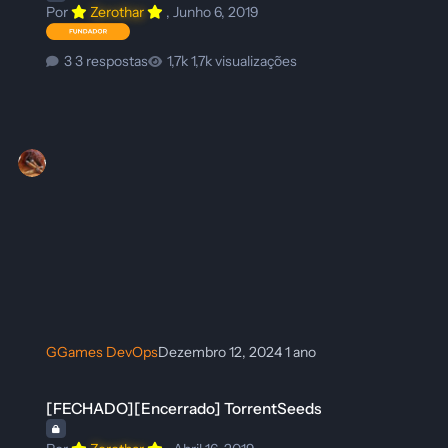
Por
Zerothar
,
Junho 6, 2019
3 respostas
1,7k visualizações
GGames DevOps
Dezembro 12, 2024
1 ano
[FECHADO][Encerrado] TorrentSeeds
[FECHADO][Encerrado] TorrentSeeds