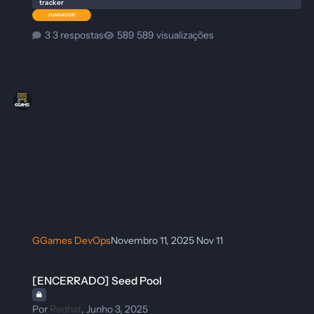
tracker
3 respostas
589 visualizações
GGames DevOps
Novembro 11, 2025
Nov 11
[ENCERRADO] Seed Pool
[ENCERRADO] Seed Pool
Por
Redhat
,
Junho 3, 2025