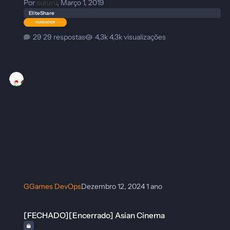
Por
sururu
,
Março 1, 2019
EliteShare
29 respostas
4,3k visualizações
GGames DevOps
Dezembro 12, 2024
1 ano
[FECHADO][Encerrado] Asian Cinema
[FECHADO][Encerrado] Asian Cinema