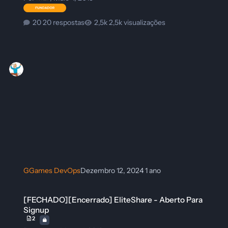
20 respostas
2,5k visualizações
GGames DevOps
Dezembro 12, 2024
1 ano
[FECHADO][Encerrado] EliteShare - Aberto Para Signup
[FECHADO][Encerrado] EliteShare - Aberto Para
Signup
2