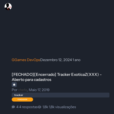
GGames DevOps
Dezembro 12, 2024
1 ano
[FECHADO][Encerrado] Tracker ExoticaZ(XXX) - Aberto para cadastro
[FECHADO][Encerrado] Tracker ExoticaZ(XXX) -
Aberto para cadastros
Por
chefe
,
Maio 17, 2019
tracker
4 respostas
1,8k visualizações