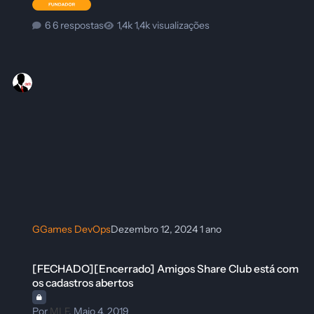
6 respostas
1,4k visualizações
GGames DevOps
Dezembro 12, 2024
1 ano
[FECHADO][Encerrado] Amigos Share Club está com os cadastros abe
[FECHADO][Encerrado] Amigos Share Club está com
os cadastros abertos
Por
MLF
,
Maio 4, 2019