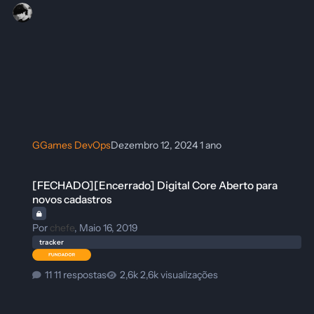
GGames DevOps
Dezembro 12, 2024
1 ano
[FECHADO][Encerrado] Digital Core Aberto para novos cadastros
[FECHADO][Encerrado] Digital Core Aberto para
novos cadastros
Por
chefe
,
Maio 16, 2019
tracker
11 respostas
2,6k visualizações