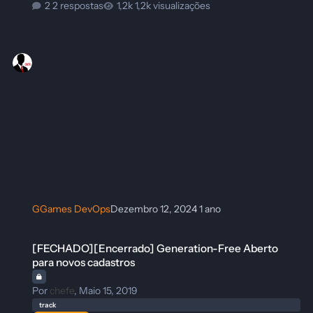
2 respostas
1,2k visualizações
GGames DevOps
Dezembro 12, 2024
1 ano
[FECHADO][Encerrado] Generation-Free Aberto para novos cadastros
[FECHADO][Encerrado] Generation-Free Aberto
para novos cadastros
Por
chefe
,
Maio 15, 2019
track