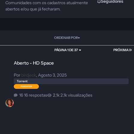
Seguidores
Comunidades com os cadastros atualmente
abertos e/ou que já fecharam.
ORDENAR POR
PÁGINA 1 DE 37
PRÓXIMA
Aberto - HD Space
Aberto - HD Space
Por
birdjeck
,
Agosto 3, 2025
Torrent
16 respostas
2,1k visualizações