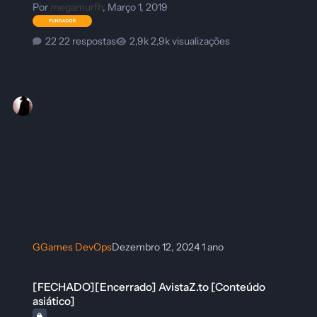
Por
megamurfh
,
Março 1, 2019
22 respostas
2,9k visualizações
GGames DevOps
Dezembro 12, 2024
1 ano
[FECHADO][Encerrado] AvistaZ.to [Conteúdo asiático]
[FECHADO][Encerrado] AvistaZ.to [Conteúdo
asiático]