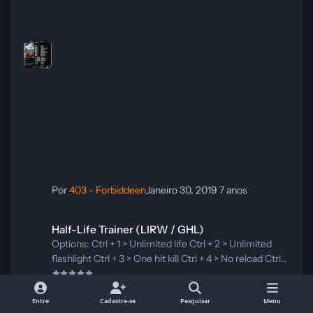
Recoil Numpad 8 - Jam Enemies Weapon Numpad 9 -
Infinite Buff Duration Numpad 0 - No Crafting
Requirement Numpad (.) - Stealth Mode Numpad (+)
- Unlock All Store Items Nu
Por
403 - Forbiddeen
Janeiro 30, 2019
7 anos
Half-Life Trainer (LIRW / GHL)
Half-Life Trainer (LIRW / GHL)
Options: Ctrl + 1 > Unlimited life Ctrl + 2 > Unlimited
flashlight Ctrl + 3 > One hit kill Ctrl + 4 > No reload Ctrl +
5 > Unlimited ammo Ctrl + 6 > No recoil Ctrl + 7 > Super
crowbar Ctrl + 8 > Rapid fire Alt + > Free-look on Alt
64 Downloads
- > Free-look off
Entre
Cadastre-se
Pesquisar
Menu