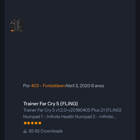
Se quiser, posso também adaptar esse texto para
Reset Game Time Alt+Num 5 – Reset Total Game
um tom mais profissional, mais cinematográfico
Time Num 6 – Super Accuracy Num 7 – No Recoil
ou mais próprio para postagem em fórum/devlog.
Num 8 – Super Speed Num 9 – Slow Motion Num 0 –
One Hit Kill Num . – Tyrant Can’t Get Up Num + –
Highlight Items & Interacta
Por
403 - Forbiddeen
Abril 3, 2020
6 anos
Trainer Far Cry 5 {FLiNG}
Trainer Far Cry 5 {FLiNG}
Trainer Far Cry 5 v1.2.0-v20180405 Plus 21 {FLiNG}
Numpad 1 - Infinite Health Numpad 2 - Infinite
Stamina Numpad 3 - Infinite Oxygen Numpad 4 -
Infinite Ammo / Special Ammo Numpad 5 - Infinite
65 Downloads
Throwables Numpad 6 - No Reload Numpad 7 - No