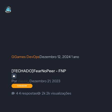
GGames DevOps
Dezembro 12, 2024
1 ano
[FECHADO]FearNoPeer - FNP
[FECHADO]FearNoPeer - FNP
Por
classic
,
Dezembro 21, 2023
4 respostas
2k visualizações