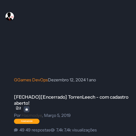
GGames DevOps
Dezembro 12, 2024
1 ano
[FECHADO][Encerrado] TorrenLeech - com cadastro aberto!
[FECHADO][Encerrado] TorrenLeech - com cadastro
aberto!
2
Por
Hasmodye
,
Março 5, 2019
49 respostas
7,4k visualizações