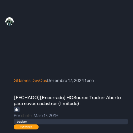
GGames DevOps
Dezembro 12, 2024
1 ano
[FECHADO][Encerrado] HQSource Tracker Aberto para novos cadastros
[FECHADO][Encerrado] HQSource Tracker Aberto
para novos cadastros (limitado)
Por
chefe
,
Maio 17, 2019
tracker