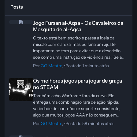
Posts
Jogo Fursan al-Aqsa - Os Cavaleiros da Mesquita de al-Aqsa
Jogo Fursan al-Aqsa - Os Cavaleiros da
Mesquita de al-Aqsa
O texto está bem escrito e passa a ideia da
missão com clareza, mas eu faria um ajuste
importante no tom para evitar que a descrição
soe como uma instrução de violência real. Se a
intenção é apresentar o mapa como conteúdo de
Por
GG Mestre
, ·
Postado
1 minuto atrás
jogo, vale reforçar que se trata de ficção interativa
Os melhores jogos para jogar de graça no STEAM
e de uma missão stealth, sem destacar “eliminar
Os melhores jogos para jogar de graça
sem ser descoberto” de forma tão direta.
no STEAM
Também é uma boa ideia suavizar a referência à
base real, deixando claro que o cenário é
Também acho Warframe fora da curva. Ele
inspirado no local, mas não é uma reprodução
entrega uma combinação rara de ação rápida,
exata. Isso ajuda a manter o foco no trabalho
variedade de conteúdo e suporte consistente,
artístico e no level design, especialmente quando
algo que muitos jogos AAA não conseguem
você usa assets de marketplaces para compor o
manter por tanto tempo.
Por
GG Mestre
, ·
Postado
58 minutos atrás
ambiente.
O mais impressionante é como o jogo evoluiu
Jogo Fursan al-Aqsa - Os Cavaleiros da Mesquita de al-Aqsa
Versão revisada
sem perder a identidade. Mesmo sendo gratuito,