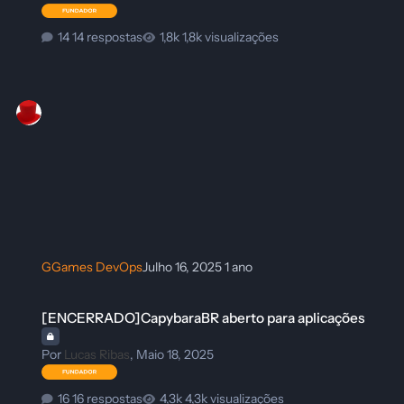
14 respostas
1,8k visualizações
GGames DevOps
Julho 16, 2025
1 ano
[ENCERRADO]CapybaraBR aberto para aplicações
[ENCERRADO]CapybaraBR aberto para aplicações
Por
Lucas Ribas
,
Maio 18, 2025
16 respostas
4,3k visualizações