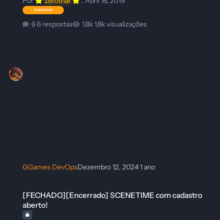
Por
Zerothar
,
Abril 16, 2019
6 respostas
1,8k visualizações
GGames DevOps
Dezembro 12, 2024
1 ano
[FECHADO][Encerrado] SCENETIME com cadastro aberto!
[FECHADO][Encerrado] SCENETIME com cadastro
aberto!