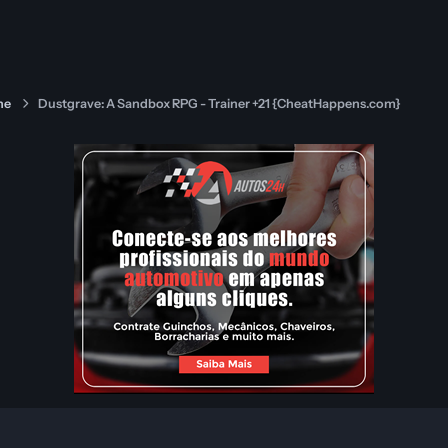
ne
Dustgrave: A Sandbox RPG - Trainer +21 {CheatHappens.com}