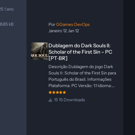
025
1 ano
18.85 kB
Por
GGames DevOps
Janeiro 12
Jan 12
Dublagem do Dark Souls II: Scholar of the First Sin – PC 
Dublagem do Dark Souls II:
Scholar of the First Sin – PC
[PT‑BR]
Descrição Dublagem do jogo Dark
Souls II: Scholar of the First Sin para
Português do Brasil. Informações
Plataforma: PC Versão: 1.1 Idioma:
Português‑BR Versão Suportada:
Steam Idioma Suportado: Inglês
15 Downloads
Lançamento: 23/04/2025
Atualização: 24/04/2025 Tamanho:
469 MB Créditos Central de
Traduções Administrador(es):
WannaNowProductions