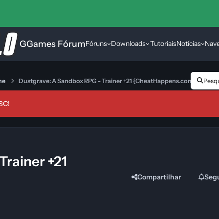
GGames Fórum
Fóruns
Downloads
Tutoriais
Notícias
Nav
ne
Dustgrave: A Sandbox RPG - Trainer +21 {CheatHappens.com}
Pesqui
SC!
rainer +21
Compartilhar
Seg