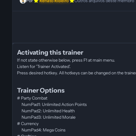
Por
Renato Ribeiro
Outros arquivos deste membro
Activating this trainer
If not state otherwise below, press F1 at main menu.
Listen for 'Trainer Activated'.
Press desired hotkey. All hotkeys can be changed on the trainer
Trainer Options
# Party Combat
NumPad1: Unlimited Action Points
NumPad2: Unlimited Health
NumPad3: Unlimited Morale
# Currency
NumPad4: Mega Coins