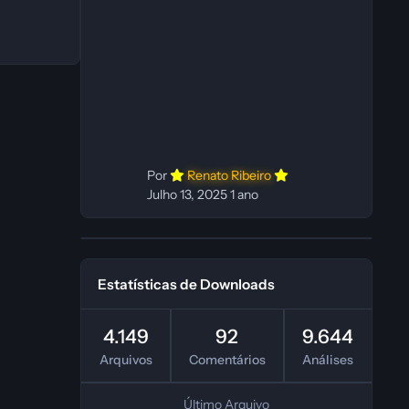
C Dublador(es): Vozes originais
dubladas por IA Desenvolvedor(es):
Fabio C Revisor(es): Fabio C Testes
In‑game: Fabio C Ferramentas:
Pinokio, XTTS‑v2 e ElevenLabs
Instalador: N/A Observações Siga as
instruções do
Por
Renato Ribeiro
Julho 13, 2025
1 ano
Estatísticas de Downloads
4.149
92
9.644
Arquivos
Comentários
Análises
Último Arquivo