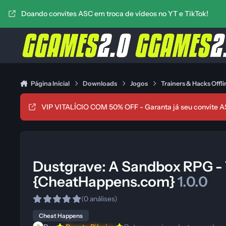
Ir para conteúdo
Doando convites ASC em troca de vídeos no YT e TikTok!
Página Inicial
Downloads
Jogos
Trainers & Hacks Offli
VIP VITALÍCIO COM 50% OFF - Garanta já seu convite A
Dustgrave: A Sandbox RPG - T
{CheatHappens.com}
1.0.0
(0 análises)
Cheat Happens