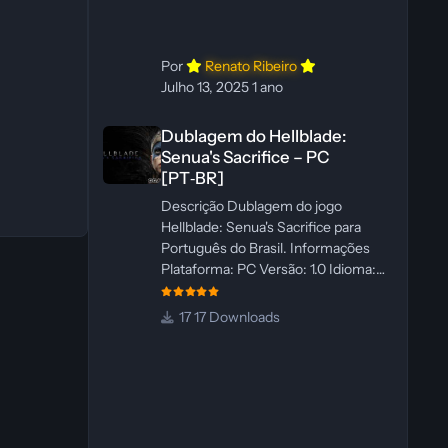
WannaNowProductions
Ferramentas: ElevenLabs e Ra
Por
Renato Ribeiro
Julho 13, 2025
1 ano
Dublagem do Hellblade: Senua's Sacrifice – PC [PT‑BR]
Dublagem do Hellblade:
Senua's Sacrifice – PC
[PT‑BR]
Descrição Dublagem do jogo
Hellblade: Senua's Sacrifice para
Português do Brasil. Informações
Plataforma: PC Versão: 1.0 Idioma:
Português‑BR Versão Suportada:
Steam Idioma Suportado: Inglês
17 Downloads
Lançamento: 26/01/2025 Tamanho:
110 MB Créditos — Central de
Traduções Administrador(es): Fabio
C Dublador(es): Vozes originais
dubladas por IA Desenvolvedor(es):
Fabio C Revisor(es): Fabio C Testes