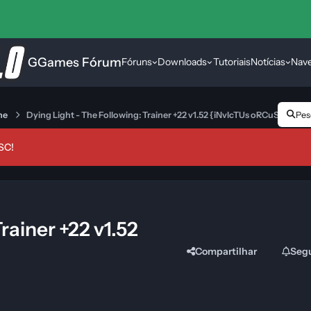
GGames Fórum
Fóruns
Downloads
Tutoriais
Notícias
Nav
ne
Dying Light - The Following: Trainer +22 v1.52 {iNvIcTUs oRCuS / HoG}
Pesq
SC!
rainer +22 v1.52
Compartilhar
Seg