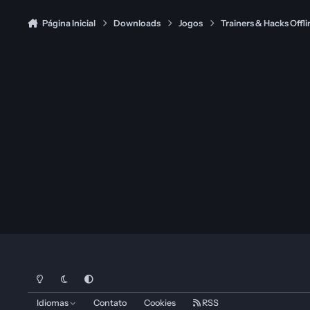
Página Inicial
Downloads
Jogos
Trainers & Hacks Offli
Modo Claro
Dark Mode
System Preference
Idiomas
Contato
Cookies
RSS