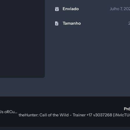
Enviado
Julho 7, 2
Tamanho
Pr
Black Mesa - Definitive Edition: Trainer +4 v02.07.2025 {iNvIcTUs oRCuS / HoG}