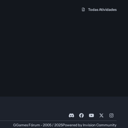
Todas Atividades
d
f
y
x
i
i
a
o
n
GGames Fórum - 2005 / 2025
Powered by
Invision Community
s
c
u
s