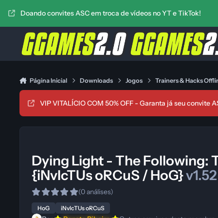
Ir para conteúdo
Doando convites ASC em troca de vídeos no YT e TikTok!
Página Inicial
Downloads
Jogos
Trainers & Hacks Offli
VIP VITALÍCIO COM 50% OFF - Garanta já seu convite A
Dying Light - The Following: T
{iNvIcTUs oRCuS / HoG}
v1.52
(0 análises)
HoG
iNvIcTUs oRCuS