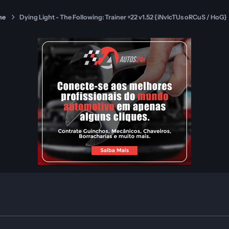
ne
Dying Light - The Following: Trainer +22 v1.52 {iNvIcTUs oRCuS / HoG}