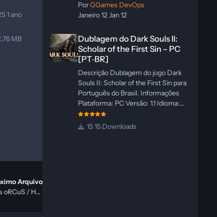
Por
GGames DevOps
025
1 ano
Janeiro 12
Jan 12
Dublagem do Dark Souls II: Scholar of the First Sin – PC 
Dublagem do Dark Souls II:
2.76 MB
Scholar of the First Sin – PC
[PT‑BR]
Descrição Dublagem do jogo Dark
Souls II: Scholar of the First Sin para
Português do Brasil. Informações
Plataforma: PC Versão: 1.1 Idioma:
Português‑BR Versão Suportada:
Steam Idioma Suportado: Inglês
15 Downloads
Lançamento: 23/04/2025
Atualização: 24/04/2025 Tamanho:
469 MB Créditos Central de
Traduções Administrador(es):
WannaNowProductions
óximo Arquivo
Dublador(es): Vozes Originais
theHunter: Call of the Wild - Trainer +17 v3037268 {iNvIcTUs oRCuS / HoG}
Dubladas por IA Revisor(es):
WannaNowProductions Edição de
Imagens: N/A Testes In‑game: