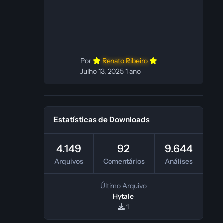
In‑game: Fabio C Ferramentas:
Pinokio, XTTS‑v2 e ElevenLabs
Instalador: N/A Observações Siga as
instruções do
Por
Renato Ribeiro
Julho 13, 2025
1 ano
Estatísticas de Downloads
4.149
92
9.644
Arquivos
Comentários
Análises
Último Arquivo
Hytale
1