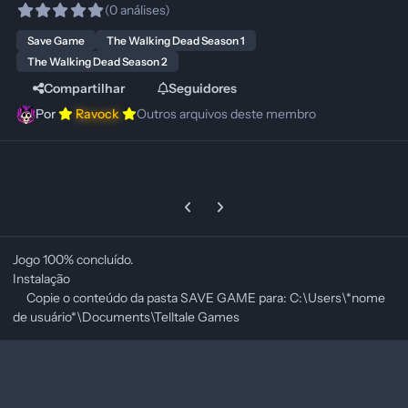
(0 análises)
Save Game
The Walking Dead Season 1
The Walking Dead Season 2
Compartilhar
Seguidores
Por
Ravock
Outros arquivos deste membro
Previous carousel slide
Next carousel slide
Jogo 100% concluído.
Instalação
Copie o conteúdo da pasta SAVE GAME para: C:\Users\*nome
de usuário*\Documents\Telltale Games