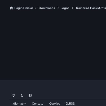
Página Inicial
Downloads
Jogos
Trainers & Hacks Offli
Modo Claro
Dark Mode
System Preference
Idiomas
Contato
Cookies
RSS