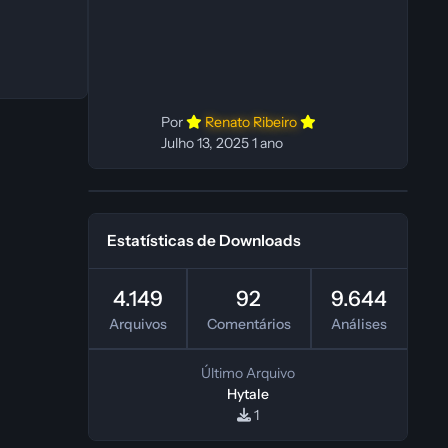
In‑game: Fabio C Ferramentas:
Pinokio, XTTS‑v2 e ElevenLabs
Instalador: N/A Observações Siga as
instruções do
Por
Renato Ribeiro
Julho 13, 2025
1 ano
Estatísticas de Downloads
4.149
92
9.644
Arquivos
Comentários
Análises
Último Arquivo
Hytale
1