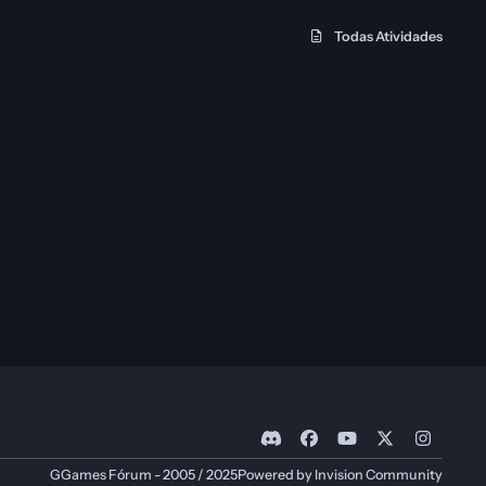
Todas Atividades
d
f
y
x
i
i
a
o
n
GGames Fórum - 2005 / 2025
Powered by
Invision Community
s
c
u
s