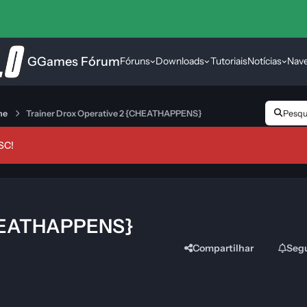
GGames Fórum
Fóruns
Downloads
Tutoriais
Notícias
Nav
ne
Trainer Drox Operative 2 {CHEATHAPPENS}
Pesqui
SC!
{CHEATHAPPENS}
Compartilhar
Seg