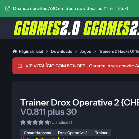
Ir para conteúdo
Doando convites ASC em troca de vídeos no YT e TikTok!
Página Inicial
Downloads
Jogos
Trainers & Hacks Offli
VIP VITALÍCIO COM 50% OFF - Garanta já seu convite A
Trainer Drox Operative 2 
V0.811 plus 30
(0 análises)
Cheat Happens
Drox Operative 2
Trainer