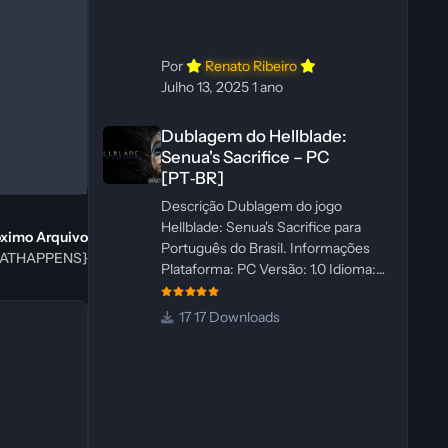
WannaNowProductions
Ferramentas: ElevenLabs e Ra
Por
Renato Ribeiro
Julho 13, 2025
1 ano
Dublagem do Hellblade: Senua's Sacrifice – PC [PT‑BR]
Dublagem do Hellblade:
Senua's Sacrifice – PC
[PT‑BR]
Descrição Dublagem do jogo
Hellblade: Senua's Sacrifice para
óximo Arquivo
Português do Brasil. Informações
HEATHAPPENS}
Plataforma: PC Versão: 1.0 Idioma:
Português‑BR Versão Suportada:
Steam Idioma Suportado: Inglês
17 Downloads
Lançamento: 26/01/2025 Tamanho:
110 MB Créditos — Central de
Traduções Administrador(es): Fabio
C Dublador(es): Vozes originais
dubladas por IA Desenvolvedor(es):
Fabio C Revisor(es): Fabio C Testes