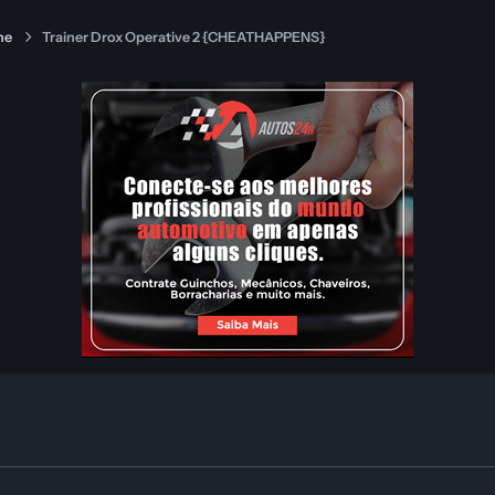
ne
Trainer Drox Operative 2 {CHEATHAPPENS}