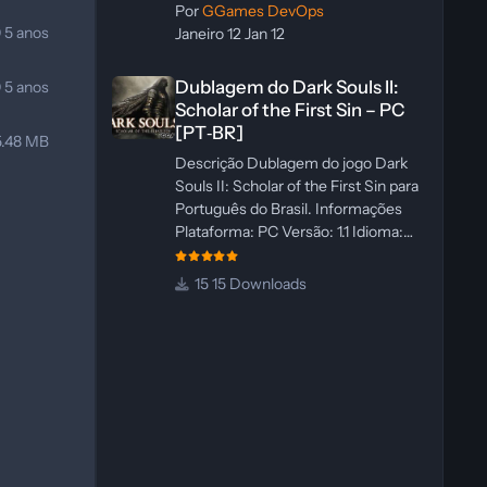
Por
GGames DevOps
0
5 anos
Janeiro 12
Jan 12
Dublagem do Dark Souls II: Scholar of the First Sin – PC 
Dublagem do Dark Souls II:
0
5 anos
Scholar of the First Sin – PC
[PT‑BR]
5.48 MB
Descrição Dublagem do jogo Dark
Souls II: Scholar of the First Sin para
Português do Brasil. Informações
Plataforma: PC Versão: 1.1 Idioma:
Português‑BR Versão Suportada:
Steam Idioma Suportado: Inglês
15 Downloads
Lançamento: 23/04/2025
Atualização: 24/04/2025 Tamanho:
469 MB Créditos Central de
Traduções Administrador(es):
WannaNowProductions
Dublador(es): Vozes Originais
Dubladas por IA Revisor(es):
WannaNowProductions Edição de
Imagens: N/A Testes In‑game: