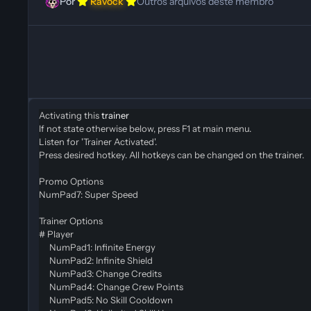
Por
Ravock
Outros arquivos deste membro
Activating this
trainer
If not state otherwise below, press F1 at main menu.
Listen for 'Trainer Activated'.
Press desired hotkey. All hotkeys can be changed on the trainer.
Promo Options
NumPad7: Super Speed
Trainer Options
# Player
NumPad1: Infinite Energy
NumPad2: Infinite Shield
NumPad3: Change Credits
NumPad4: Change Crew Points
NumPad5: No Skill Cooldown