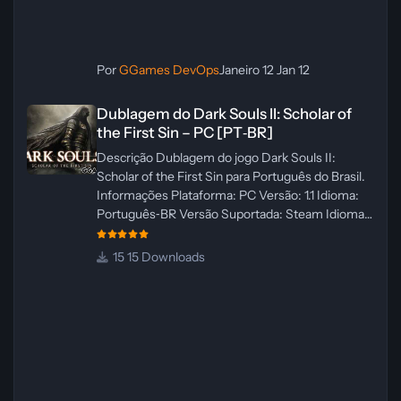
Por
GGames DevOps
Janeiro 12
Jan 12
Dublagem do Dark Souls II: Scholar of the First Sin – PC [PT‑BR]
Dublagem do Dark Souls II: Scholar of
the First Sin – PC [PT‑BR]
Descrição Dublagem do jogo Dark Souls II:
Scholar of the First Sin para Português do Brasil.
Informações Plataforma: PC Versão: 1.1 Idioma:
Português‑BR Versão Suportada: Steam Idioma
Suportado: Inglês Lançamento: 23/04/2025
Atualização: 24/04/2025 Tamanho: 469 MB
15 Downloads
Créditos Central de Traduções
Administrador(es): WannaNowProductions
Dublador(es): Vozes Originais Dubladas por IA
Revisor(es): WannaNowProductions Edição de
Imagens: N/A Testes In‑game:
WannaNowProductions Ferramentas:
ElevenLabs e Ra