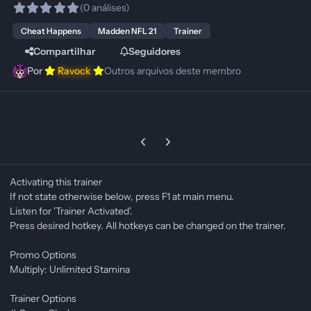
(0 análises)
Cheat Happens
Madden NFL 21
Trainer
Compartilhar
Seguidores
Por
Ravock
Outros arquivos deste membro
Previous carousel slide
Next carousel slide
Activating this trainer
If not state otherwise below, press F1 at main menu.
Listen for 'Trainer Activated'.
Press desired hotkey. All hotkeys can be changed on the trainer.
Promo Options
Multiply: Unlimited Stamina
Trainer Options