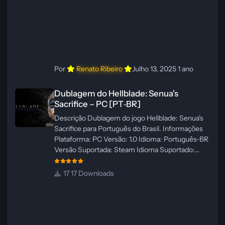
Por
Renato Ribeiro
Julho 13, 2025
1 ano
Dublagem do Hellblade: Senua's Sacrifice – PC [PT‑BR]
Dublagem do Hellblade: Senua's
Sacrifice – PC [PT‑BR]
Descrição Dublagem do jogo Hellblade: Senua's
Sacrifice para Português do Brasil. Informações
Plataforma: PC Versão: 1.0 Idioma: Português‑BR
Versão Suportada: Steam Idioma Suportado:
Inglês Lançamento: 26/01/2025 Tamanho: 110 MB
Créditos — Central de Traduções
17 Downloads
Administrador(es): Fabio C Dublador(es): Vozes
originais dubladas por IA Desenvolvedor(es):
Fabio C Revisor(es): Fabio C Testes In‑game:
Fabio C Ferramentas: Pinokio, XTTS‑v2 e
ElevenLabs Instalador: N/A Observações Siga as