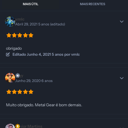
MAIS ÚTIL
MAIS RECENTES
vmlc
Abril 29, 2021
5 anos
(editado)
obrigado
Editado
Junho 4, 2021
5 anos
por vmlc
lugy
Junho 29, 2020
6 anos
Muito obrigado. Metal Gear é bom demais.
Junior Martins