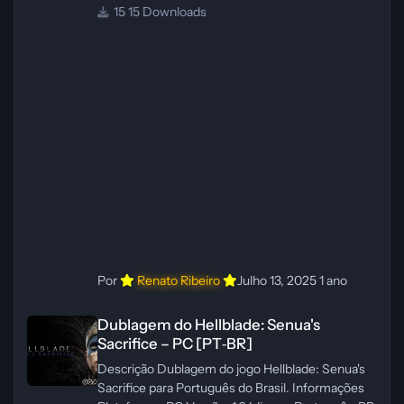
Atualização: 24/04/2025 Tamanho: 469 MB
15 Downloads
Créditos Central de Traduções
Administrador(es): WannaNowProductions
Dublador(es): Vozes Originais Dubladas por IA
Revisor(es): WannaNowProductions Edição de
Imagens: N/A Testes In‑game:
WannaNowProductions Ferramentas:
ElevenLabs e Ra
Por
Renato Ribeiro
Julho 13, 2025
1 ano
Dublagem do Hellblade: Senua's Sacrifice – PC [PT‑BR]
Dublagem do Hellblade: Senua's
Sacrifice – PC [PT‑BR]
Descrição Dublagem do jogo Hellblade: Senua's
Sacrifice para Português do Brasil. Informações